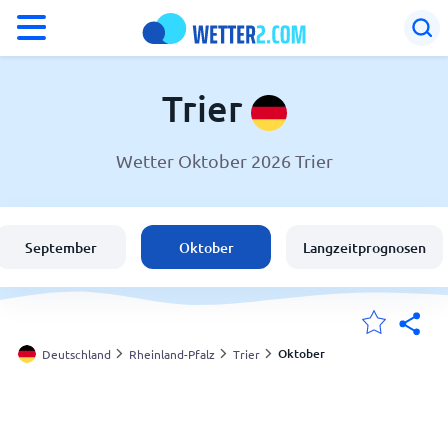
°F
°C
Trier
Wetter Oktober 2026 Trier
Wetter in Trier
Deutschland
September
Oktober
Langzeitprognosen
Schweiz
Österreich
Oktober
Deutschland
Rheinland-Pfalz
Trier
Meine Standorte