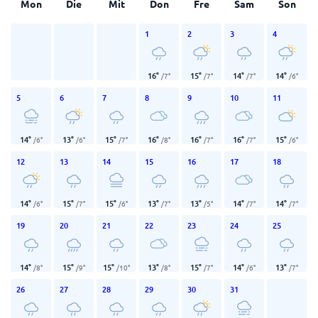
Mon
Die
Mit
Don
Fre
Sam
Son
1
2
3
4
16
°
15
°
14
°
14
°
/
7
°
/
7
°
/
7
°
/
6
°
5
6
7
8
9
10
11
14
°
13
°
15
°
16
°
16
°
16
°
15
°
/
6
°
/
6
°
/
7
°
/
8
°
/
7
°
/
7
°
/
6
°
12
13
14
15
16
17
18
14
°
15
°
15
°
13
°
13
°
14
°
14
°
/
6
°
/
7
°
/
6
°
/
7
°
/
5
°
/
7
°
/
7
°
19
20
21
22
23
24
25
14
°
15
°
15
°
13
°
15
°
14
°
13
°
/
8
°
/
9
°
/
10
°
/
8
°
/
7
°
/
6
°
/
7
°
26
27
28
29
30
31