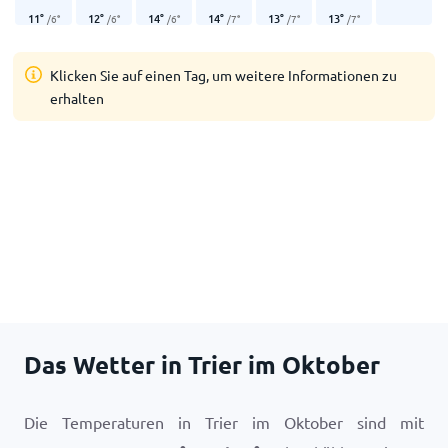
11
°
12
°
14
°
14
°
13
°
13
°
/
6
°
/
6
°
/
6
°
/
7
°
/
7
°
/
7
°
Klicken Sie auf einen Tag, um weitere Informationen zu
erhalten
Das Wetter in Trier im Oktober
Die Temperaturen in Trier im Oktober sind mit