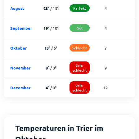
August
23
°
/
13
°
Perfekt
4
2
September
19
°
/
10
°
Gut
4
2
Oktober
13
°
/
6
°
Schlecht
7
2
Sehr
November
8
°
/
3
°
9
1
schlecht
Sehr
Dezember
4
°
/
0
°
12
1
schlecht
Temperaturen in Trier im