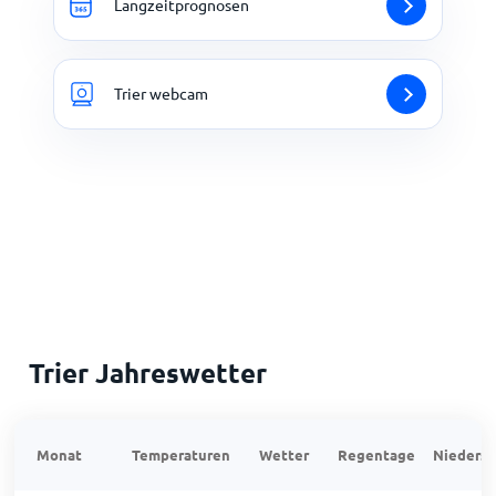
Langzeitprognosen
Trier webcam
Trier Jahreswetter
Monat
Temperaturen
Wetter
Regentage
Niedersc