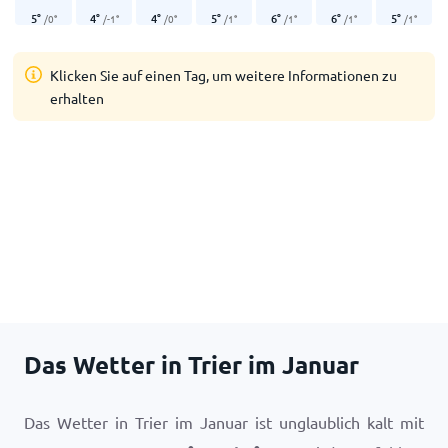
5
°
4
°
4
°
5
°
6
°
6
°
5
°
/
0
°
/
-1
°
/
0
°
/
1
°
/
1
°
/
1
°
/
1
°
Klicken Sie auf einen Tag, um weitere Informationen zu
erhalten
Das Wetter in Trier im Januar
Das Wetter in Trier im Januar ist unglaublich kalt mit