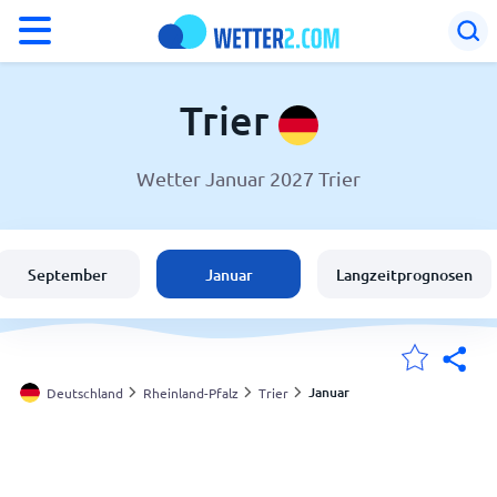
°F
°C
Trier
Wetter Januar 2027 Trier
Wetter in Trier
Deutschland
September
Januar
Langzeitprognosen
Schweiz
Österreich
Januar
Deutschland
Rheinland-Pfalz
Trier
Meine Standorte