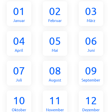
01
02
03
Januar
Februar
März
04
05
06
April
Mai
Juni
07
08
09
Juli
August
September
10
11
12
Oktober
November
Dezember