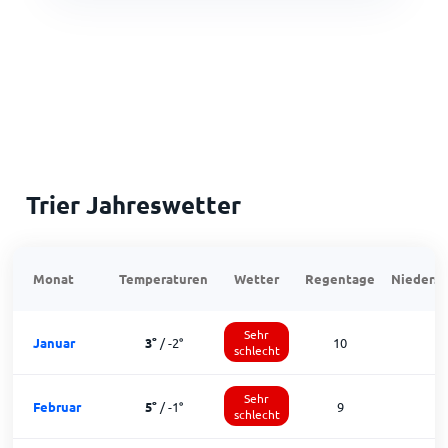
Trier Jahreswetter
Monat
Temperaturen
Wetter
Regentage
Niedersc
Sehr
Januar
3
°
/
-2
°
10
1
schlecht
Sehr
Februar
5
°
/
-1
°
9
1
schlecht