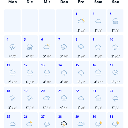
Mon
Die
Mit
Don
Fre
Sam
Son
1
2
3
5
°
5
°
5
°
/
3
°
/
1
°
/
1
°
4
5
6
7
8
9
10
4
°
4
°
5
°
3
°
3
°
4
°
2
°
/
0
°
/
0
°
/
0
°
/
-1
°
/
0
°
/
0
°
/
-2
°
11
12
13
14
15
16
17
2
°
4
°
4
°
4
°
5
°
4
°
5
°
/
-3
°
/
-1
°
/
0
°
/
0
°
/
1
°
/
-1
°
/
-1
°
18
19
20
21
22
23
24
3
°
3
°
3
°
4
°
4
°
5
°
5
°
/
-2
°
/
-2
°
/
-2
°
/
-4
°
/
0
°
/
1
°
/
0
°
25
26
27
28
29
30
31