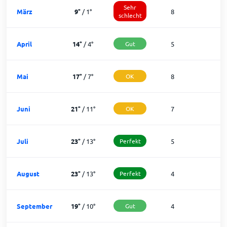
Sehr
März
9
°
/
1
°
8
1
schlecht
April
14
°
/
4
°
Gut
5
2
Mai
17
°
/
7
°
OK
8
2
Juni
21
°
/
11
°
OK
7
2
Juli
23
°
/
13
°
Perfekt
5
2
August
23
°
/
13
°
Perfekt
4
2
September
19
°
/
10
°
Gut
4
2