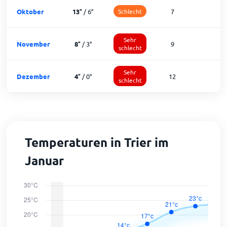
Oktober
13
°
/
6
°
Schlecht
7
2
Sehr
November
8
°
/
3
°
9
1
schlecht
Sehr
Dezember
4
°
/
0
°
12
1
schlecht
Temperaturen in Trier im
Januar