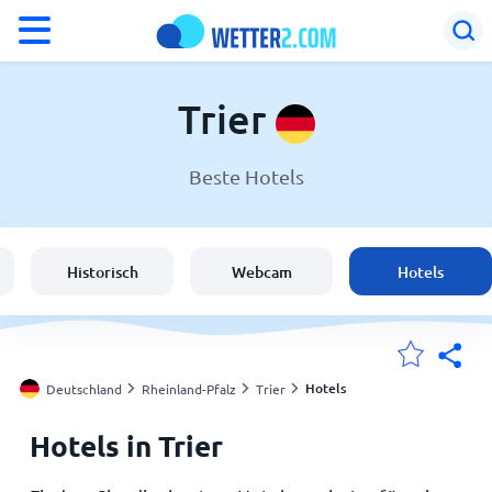
°F
°C
Trier
Beste Hotels
Wetter in Trier
Deutschland
Historisch
Webcam
Hotels
Schweiz
Österreich
Hotels
Deutschland
Rheinland-Pfalz
Trier
Hotels in Trier
Meine Standorte