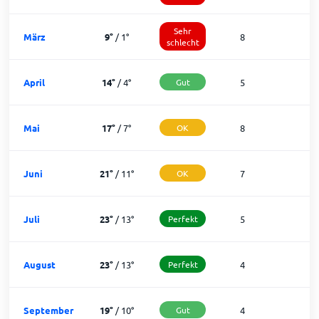
Sehr
März
9
°
/
1
°
8
1
schlecht
April
14
°
/
4
°
Gut
5
2
Mai
17
°
/
7
°
OK
8
2
Juni
21
°
/
11
°
OK
7
2
Juli
23
°
/
13
°
Perfekt
5
2
August
23
°
/
13
°
Perfekt
4
2
September
19
°
/
10
°
Gut
4
2