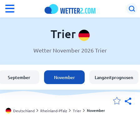
°F
°C
Trier
Wetter November 2026 Trier
Wetter in Trier
Deutschland
September
November
Langzeitprognosen
Schweiz
Österreich
November
Deutschland
Rheinland-Pfalz
Trier
Meine Standorte