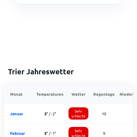
Trier Jahreswetter
Monat
Temperaturen
Wetter
Regentage
Niedersc
Sehr
Januar
3
°
/
-2
°
10
1
schlecht
Sehr
Februar
5
°
/
-1
°
9
1
schlecht