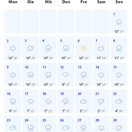
Mon
Die
Mit
Don
Fre
Sam
Son
1
12
°
/
7
°
2
3
4
5
6
7
8
12
°
10
°
10
°
10
°
10
°
11
°
11
°
/
6
°
/
5
°
/
4
°
/
4
°
/
4
°
/
4
°
/
4
°
9
10
11
12
13
14
15
10
°
10
°
10
°
9
°
10
°
10
°
10
°
/
5
°
/
3
°
/
3
°
/
3
°
/
3
°
/
5
°
/
4
°
16
17
18
19
20
21
22
9
°
7
°
7
°
7
°
5
°
5
°
4
°
/
3
°
/
2
°
/
2
°
/
3
°
/
1
°
/
1
°
/
0
°
23
24
25
26
27
28
29