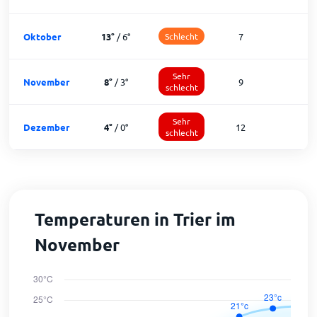
Oktober
13
°
/
6
°
Schlecht
7
2
Sehr
November
8
°
/
3
°
9
1
schlecht
Sehr
Dezember
4
°
/
0
°
12
1
schlecht
Temperaturen in Trier im
November