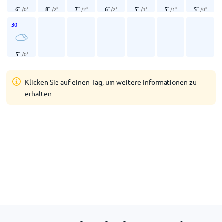
6
°
8
°
7
°
6
°
5
°
5
°
5
°
/
0
°
/
2
°
/
2
°
/
2
°
/
1
°
/
1
°
/
0
°
30
5
°
/
0
°
Klicken Sie auf einen Tag, um weitere Informationen zu
erhalten