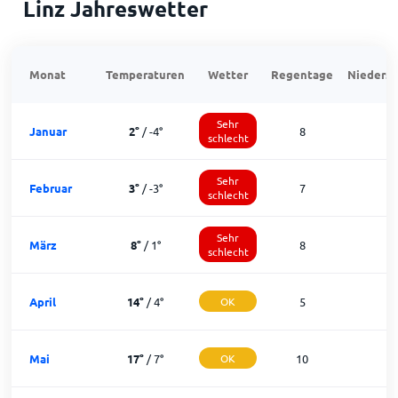
Linz Jahreswetter
Monat
Temperaturen
Wetter
Regentage
Niedersc
Sehr
Januar
2
°
/
-4
°
8
schlecht
Sehr
Februar
3
°
/
-3
°
7
1
schlecht
Sehr
März
8
°
/
1
°
8
1
schlecht
April
14
°
/
4
°
OK
5
2
Mai
17
°
/
7
°
OK
10
2