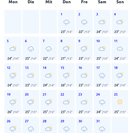
Mon
Die
Mit
Don
Fre
Sam
Son
1
2
3
4
23
°
22
°
24
°
23
°
/
14
°
/
13
°
/
13
°
/
13
°
5
6
7
8
9
10
11
24
°
25
°
22
°
21
°
23
°
25
°
24
°
/
14
°
/
14
°
/
13
°
/
13
°
/
13
°
/
13
°
/
12
°
12
13
14
15
16
17
18
24
°
23
°
24
°
26
°
23
°
23
°
24
°
/
13
°
/
13
°
/
14
°
/
14
°
/
15
°
/
15
°
/
14
°
19
20
21
22
23
24
25
26
°
25
°
25
°
23
°
25
°
24
°
25
°
/
14
°
/
15
°
/
13
°
/
13
°
/
14
°
/
14
°
/
15
°
26
27
28
29
30
31