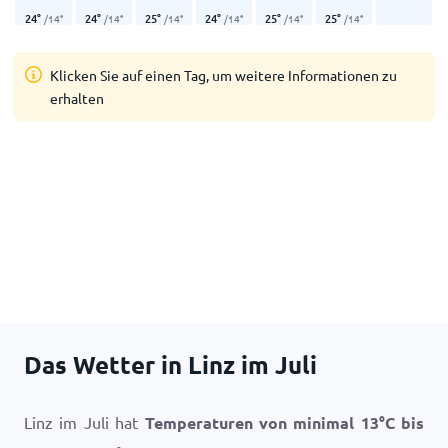
24
°
24
°
25
°
24
°
25
°
25
°
/
14
°
/
14
°
/
14
°
/
14
°
/
14
°
/
14
°
Klicken Sie auf einen Tag, um weitere Informationen zu
erhalten
Das Wetter in Linz im Juli
Linz im Juli hat
Temperaturen von minimal
13
°
C
bis