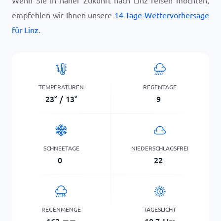
Wenn Sie in naher Zukunft nach Linz reisen möchten,
empfehlen wir Ihnen unsere
14-Tage-Wettervorhersage
für Linz
.
TEMPERATUREN
REGENTAGE
23
°
/
13
°
9
SCHNEETAGE
NIEDERSCHLAGSFREI
0
22
REGENMENGE
TAGESLICHT
162
mm
10,7
Hrs