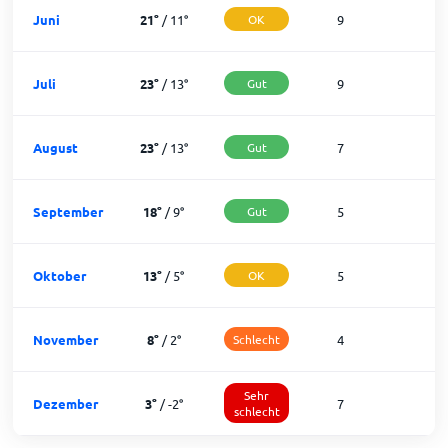
Juni
21
°
/
11
°
OK
9
2
Juli
23
°
/
13
°
Gut
9
2
August
23
°
/
13
°
Gut
7
2
September
18
°
/
9
°
Gut
5
2
Oktober
13
°
/
5
°
OK
5
2
November
8
°
/
2
°
Schlecht
4
2
Sehr
Dezember
3
°
/
-2
°
7
1
schlecht