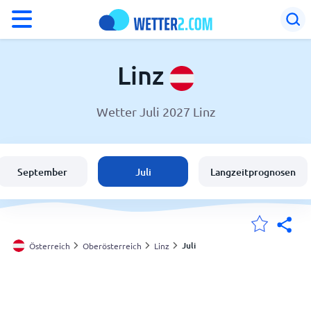
°F
°C
Linz
Wetter Juli 2027 Linz
Wetter in Linz
Österreich
September
Juli
Langzeitprognosen
Schweiz
Deutschland
Juli
Österreich
Oberösterreich
Linz
Meine Standorte