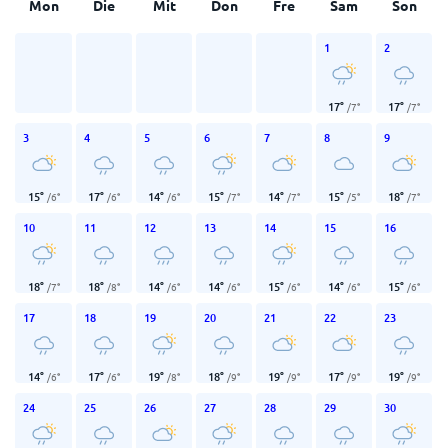
Mon
Die
Mit
Don
Fre
Sam
Son
1
2
17
°
17
°
/
7
°
/
7
°
3
4
5
6
7
8
9
15
°
17
°
14
°
15
°
14
°
15
°
18
°
/
6
°
/
6
°
/
6
°
/
7
°
/
7
°
/
5
°
/
7
°
10
11
12
13
14
15
16
18
°
18
°
14
°
14
°
15
°
14
°
15
°
/
7
°
/
8
°
/
6
°
/
6
°
/
6
°
/
6
°
/
6
°
17
18
19
20
21
22
23
14
°
17
°
19
°
18
°
19
°
17
°
19
°
/
6
°
/
6
°
/
8
°
/
9
°
/
9
°
/
9
°
/
9
°
24
25
26
27
28
29
30