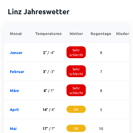
Linz Jahreswetter
Monat
Temperaturen
Wetter
Regentage
Niedersc
Sehr
Januar
2
°
/
-4
°
8
schlecht
Sehr
Februar
3
°
/
-3
°
7
1
schlecht
Sehr
März
8
°
/
1
°
8
1
schlecht
April
14
°
/
4
°
OK
5
2
Mai
17
°
/
7
°
OK
10
2