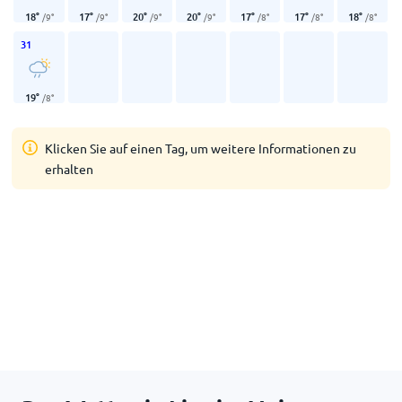
18
°
17
°
20
°
20
°
17
°
17
°
18
°
/
9
°
/
9
°
/
9
°
/
9
°
/
8
°
/
8
°
/
8
°
31
19
°
/
8
°
Klicken Sie auf einen Tag, um weitere Informationen zu
erhalten