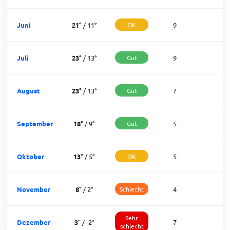
Juni
21
°
/
11
°
OK
9
2
Juli
23
°
/
13
°
Gut
9
2
August
23
°
/
13
°
Gut
7
2
September
18
°
/
9
°
Gut
5
2
Oktober
13
°
/
5
°
OK
5
2
November
8
°
/
2
°
Schlecht
4
2
Sehr
Dezember
3
°
/
-2
°
7
1
schlecht