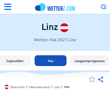
°F
°C
Linz
Wetter Mai 2027 Linz
Wetter in Linz
Österreich
September
Mai
Langzeitprognosen
Schweiz
Deutschland
Mai
Österreich
Oberösterreich
Linz
Meine Standorte