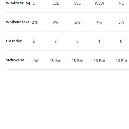
Windrichtung
NE
E
ESE
SSE
WSW
NE
Wolkendecke
11
%
12
%
9
%
2
%
4
%
3
%
UV index
0
2
7
6
1
0
Sichtweite
10
Km
10
Km
10
Km
10
Km
10
Km
10
Km