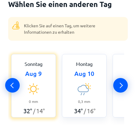
Wählen Sie einen anderen Tag
Klicken Sie auf einen Tag, um weitere
Informationen zu erhalten
Sonntag
Montag
Dien
Aug 9
Aug 10
Aug
1,3
33
°
0
mm
0,3
mm
32
°
14
°
34
°
16
°
/
/