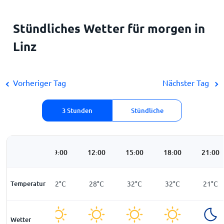
Stündliches Wetter für morgen in
Linz
Vorheriger Tag
Nächster Tag
3 Stunden
Stündliche
06:00
09:00
12:00
15:00
18:00
21:00
Temperatur
14
°
C
22
°
C
28
°
C
32
°
C
32
°
C
21
°
C
Wetter