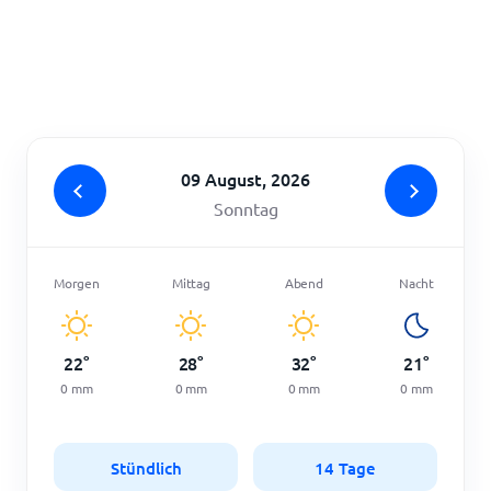
Startseite
09 August, 2026
Sonntag
Morgen
Mittag
Abend
Nacht
22
°
28
°
32
°
21
°
0
mm
0
mm
0
mm
0
mm
Stündlich
14 Tage