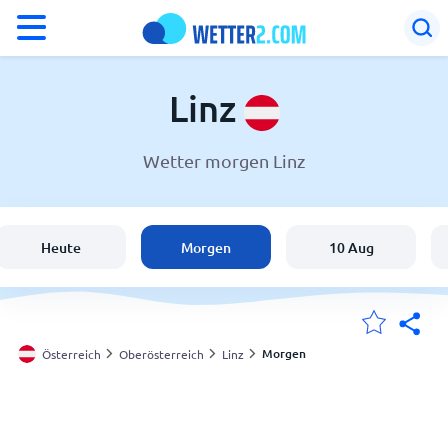
°F
°C
Linz
Wetter morgen Linz
Wetter in Linz
Österreich
Heute
Morgen
10 Aug
Schweiz
Deutschland
Morgen
Österreich
Oberösterreich
Linz
Meine Standorte