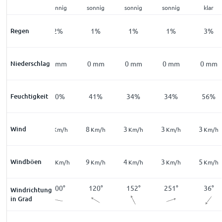
sonnig
sonnig
sonnig
sonnig
sonnig
klar
Regen
5
%
2
%
1
%
1
%
1
%
3
%
Niederschlag
0
mm
0
mm
0
mm
0
mm
0
mm
0
mm
Feuchtigkeit
64
%
50
%
41
%
34
%
34
%
56
%
Wind
7
9
8
3
3
3
Km/h
Km/h
Km/h
Km/h
Km/h
Km/h
15
Windböen
10
9
4
3
5
Km/h
Km/h
Km/h
Km/h
Km/h
Km/h
54
°
100
°
120
°
152
°
251
°
36
°
Windrichtung
in Grad