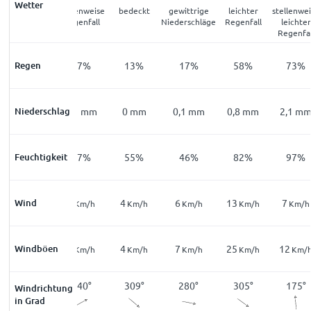
Wetter
leichter
stellenweise
bedeckt
gewittrige
leichter
stellenwe
Nebel
Regenfall
Niederschläge
Regenfall
leichter
Regenfal
Regen
30
%
27
%
13
%
17
%
58
%
73
%
Niederschlag
0
mm
0,1
mm
0
mm
0,1
mm
0,8
mm
2,1
m
Feuchtigkeit
96
%
87
%
55
%
46
%
82
%
97
%
Wind
4
3
4
6
13
7
Km/h
Km/h
Km/h
Km/h
Km/h
Km/h
Windböen
7
4
4
7
25
12
Km/h
Km/h
Km/h
Km/h
Km/h
Km/
279
°
240
°
309
°
280
°
305
°
175
°
Windrichtung
in Grad