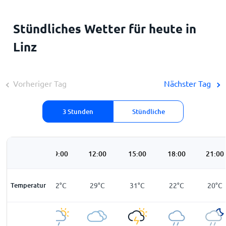
Stündliches Wetter für heute in
Linz
Vorheriger Tag
Nächster Tag
3 Stunden
Stündliche
06:00
09:00
12:00
15:00
18:00
21:00
Temperatur
18
°
C
22
°
C
29
°
C
31
°
C
22
°
C
20
°
C