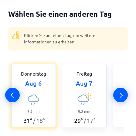
Wählen Sie einen anderen Tag
Klicken Sie auf einen Tag, um weitere
Informationen zu erhalten
Donnerstag
Freitag
Sam
Aug 6
Aug 7
Au
0
30
°
9,3
mm
8,3
mm
31
°
18
°
29
°
17
°
/
/