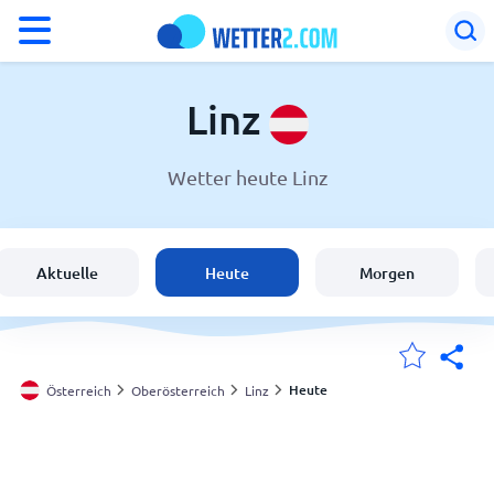
°F
°C
Linz
Wetter heute Linz
Wetter in Linz
Österreich
Aktuelle
Heute
Morgen
Schweiz
Deutschland
Heute
Österreich
Oberösterreich
Linz
Meine Standorte