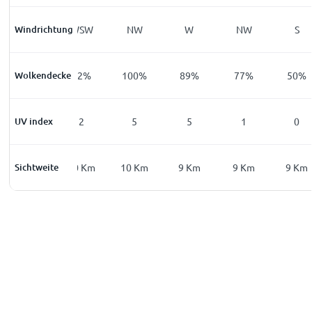
Windrichtung
W
WSW
NW
W
NW
S
Wolkendecke
56
%
72
%
100
%
89
%
77
%
50
%
UV index
0
2
5
5
1
0
Sichtweite
2
Km
10
Km
10
Km
9
Km
9
Km
9
Km