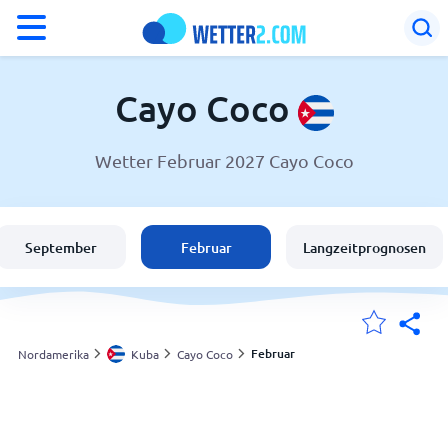
°F
°C
Cayo Coco
Wetter Februar 2027 Cayo Coco
Wetter in Cayo Coco
Kuba
September
Februar
Langzeitprognosen
Schweiz
Deutschland
Februar
Nordamerika
Kuba
Cayo Coco
Meine Standorte