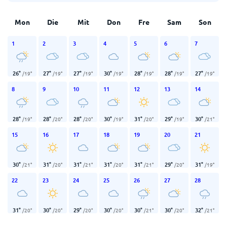
Mon
Die
Mit
Don
Fre
Sam
Son
1
2
3
4
5
6
7
26
°
27
°
27
°
30
°
28
°
28
°
27
°
/
19
°
/
19
°
/
19
°
/
19
°
/
19
°
/
19
°
/
19
°
8
9
10
11
12
13
14
28
°
28
°
28
°
30
°
31
°
29
°
30
°
/
19
°
/
20
°
/
20
°
/
19
°
/
20
°
/
19
°
/
21
°
15
16
17
18
19
20
21
30
°
31
°
31
°
31
°
31
°
29
°
31
°
/
21
°
/
20
°
/
21
°
/
20
°
/
21
°
/
20
°
/
19
°
22
23
24
25
26
27
28
31
°
30
°
29
°
30
°
30
°
30
°
32
°
/
20
°
/
20
°
/
20
°
/
20
°
/
21
°
/
20
°
/
21
°