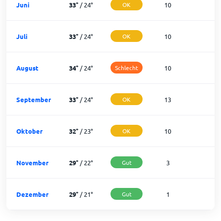
Juni
33
°
/
24
°
OK
10
2
Juli
33
°
/
24
°
OK
10
2
August
34
°
/
24
°
Schlecht
10
2
September
33
°
/
24
°
OK
13
1
Oktober
32
°
/
23
°
OK
10
2
November
29
°
/
22
°
Gut
3
2
Dezember
29
°
/
21
°
Gut
1
3