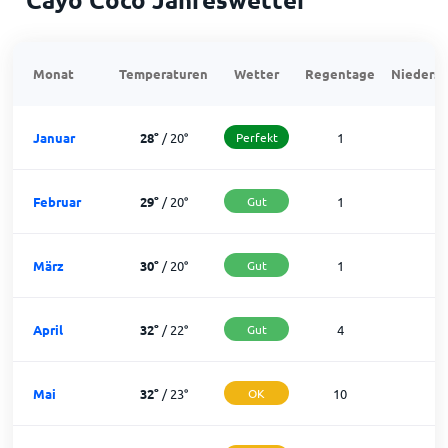
Monat
Temperaturen
Wetter
Regentage
Niedersc
Januar
28
°
/
20
°
Perfekt
1
3
Februar
29
°
/
20
°
Gut
1
2
März
30
°
/
20
°
Gut
1
3
April
32
°
/
22
°
Gut
4
2
Mai
32
°
/
23
°
OK
10
2