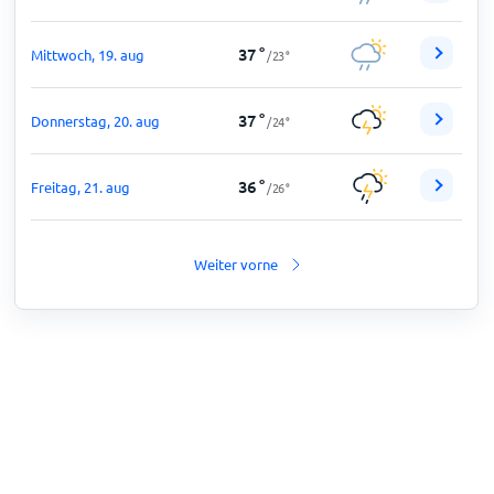
37
°
Mittwoch, 19. aug
/
23
°
37
°
Donnerstag, 20. aug
/
24
°
36
°
Freitag, 21. aug
/
26
°
Weiter vorne