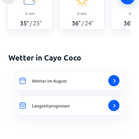
0
mm
0
mm
0
mm
35
°
25
°
36
°
24
°
36
°
/
/
/
Wetter in Cayo Coco
Wetter im August
Langzeitprognosen