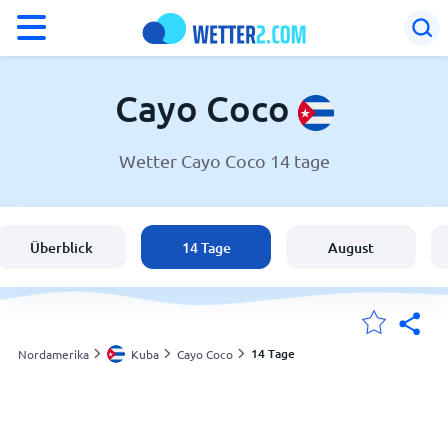
°F
°C
Cayo Coco
Wetter Cayo Coco 14 tage
Wetter in Cayo Coco
Kuba
Überblick
14 Tage
August
Schweiz
Deutschland
14 Tage
Nordamerika
Kuba
Cayo Coco
Meine Standorte