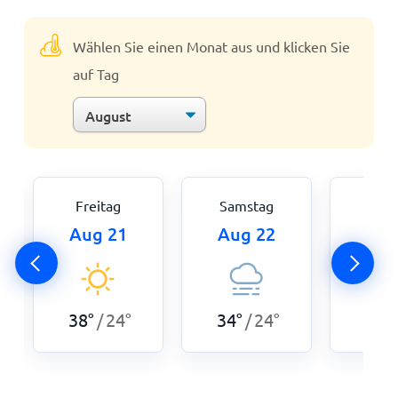
Wählen Sie einen Monat aus und klicken Sie
auf Tag
Freitag
Samstag
Son
Aug 21
Aug 22
Aug
38
°
24
°
34
°
24
°
34
°
/
/