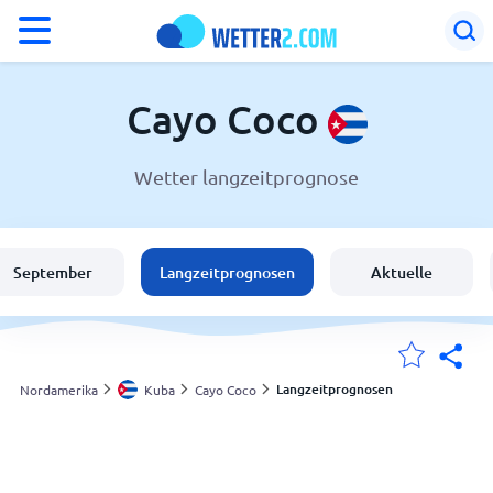
°F
°C
Cayo Coco
Wetter langzeitprognose
Wetter in Cayo Coco
Kuba
September
Langzeitprognosen
Aktuelle
Schweiz
Deutschland
Langzeitprognosen
Nordamerika
Kuba
Cayo Coco
Meine Standorte