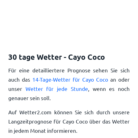
30 tage Wetter - Cayo Coco
Für eine detailliertere Prognose sehen Sie sich
auch das
14-Tage-Wetter für Cayo Coco
an oder
unser
Wetter für jede Stunde
, wenn es noch
genauer sein soll.
Auf Wetter2.com können Sie sich durch unsere
Langzeitprognose für Cayo Coco über das Wetter
in jedem Monat informieren.