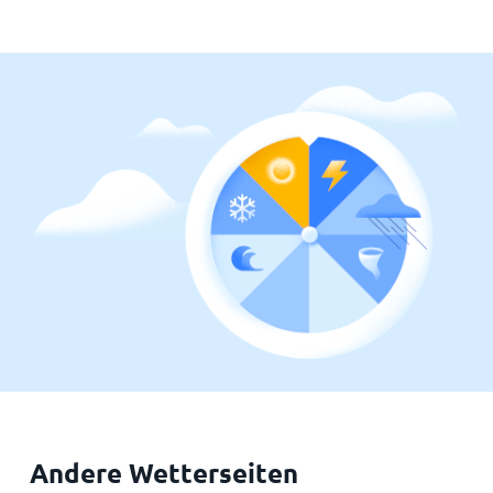
Andere Wetterseiten