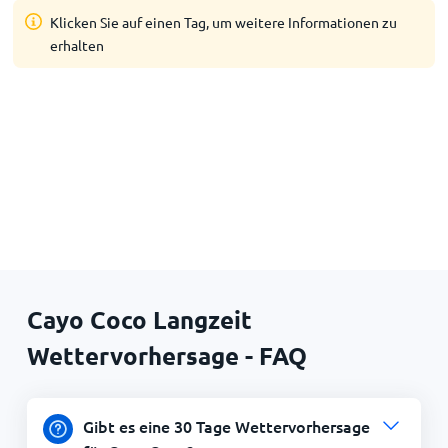
Klicken Sie auf einen Tag, um weitere Informationen zu
erhalten
Cayo Coco Langzeit
Wettervorhersage - FAQ
Gibt es eine 30 Tage Wettervorhersage