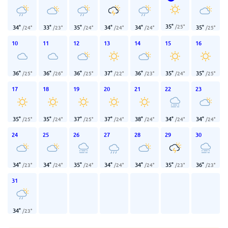
35
°
/
25
°
34
°
33
°
35
°
34
°
34
°
35
°
/
24
°
/
23
°
/
24
°
/
24
°
/
24
°
/
25
°
10
11
12
13
14
15
16
36
°
36
°
36
°
37
°
36
°
35
°
35
°
/
25
°
/
26
°
/
25
°
/
22
°
/
23
°
/
24
°
/
25
°
17
18
19
20
21
22
23
35
°
35
°
37
°
37
°
38
°
34
°
34
°
/
25
°
/
24
°
/
25
°
/
24
°
/
24
°
/
24
°
/
24
°
24
25
26
27
28
29
30
34
°
34
°
35
°
34
°
34
°
35
°
36
°
/
23
°
/
24
°
/
24
°
/
24
°
/
24
°
/
23
°
/
23
°
31
34
°
/
23
°