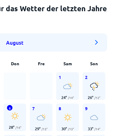
r das Wetter der letzten Jahre
August
Don
Fre
Sam
Son
1
2
24
°
26
°
/
14
°
/
12
°
7
8
9
6
28
°
/
16
°
29
°
30
°
33
°
/
13
°
/
13
°
/
14
°