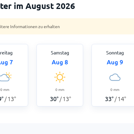
ter im August 2026
eitere Informationen zu erhalten
reitag
Samstag
Sonntag
ug 7
Aug 8
Aug 9
0
mm
0
mm
0
mm
9
°
13
°
30
°
13
°
33
°
14
°
/
/
/