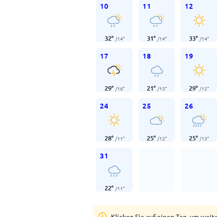
10
11
12
32
°
31
°
33
°
/
14
°
/
14
°
/
14
°
17
18
19
29
°
21
°
29
°
/
16
°
/
15
°
/
12
°
24
25
26
28
°
25
°
25
°
/
11
°
/
12
°
/
13
°
31
22
°
/
11
°
Klicken Sie auf einen Tag, um weit