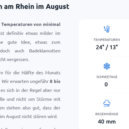
in am Rhein im August
t
Temperaturen von minimal
st definitiv etwas milder im
TEMPERATUREN
ine gute Idee, etwas zum
24
°
/
13
°
 doch auch Badeklamotten
icht vergessen.
hr für die Hälfte des Monats
SCHNEETAGE
. Wir erwarten ungefähr
8 bis
0
 es sich in der Regel aber nur
lle und nicht um Stürme mit
cen stehen also gut, dass der
REGENMENGE
im August nicht stören wird.
40
mm