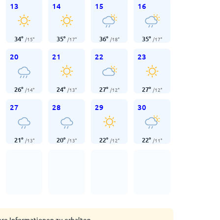
13
14
15
16
34
°
35
°
36
°
35
°
/
15
°
/
17
°
/
18
°
/
17
°
20
21
22
23
26
°
24
°
27
°
27
°
/
14
°
/
13
°
/
12
°
/
12
°
27
28
29
30
21
°
20
°
22
°
22
°
/
13
°
/
13
°
/
12
°
/
11
°
ere Informationen zu erhalten