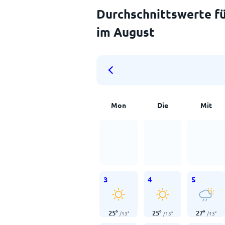
Durchschnittswerte fü
im August
Mon
Die
Mit
3
4
5
25
°
25
°
27
°
/
13
°
/
13
°
/
13
°