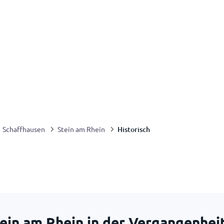
Historisch
Schaffhausen
Stein am Rhein
tein am Rhein in der Vergangenhei