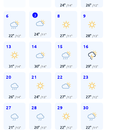
24
°
26
°
/
14
°
/
12
°
6
8
9
7
24
°
/
11
°
22
°
27
°
28
°
/
12
°
/
11
°
/
13
°
13
14
15
16
31
°
30
°
29
°
29
°
/
14
°
/
14
°
/
15
°
/
15
°
20
21
22
23
26
°
24
°
27
°
27
°
/
14
°
/
13
°
/
12
°
/
12
°
27
28
29
30
21
°
20
°
22
°
22
°
/
13
°
/
13
°
/
12
°
/
11
°