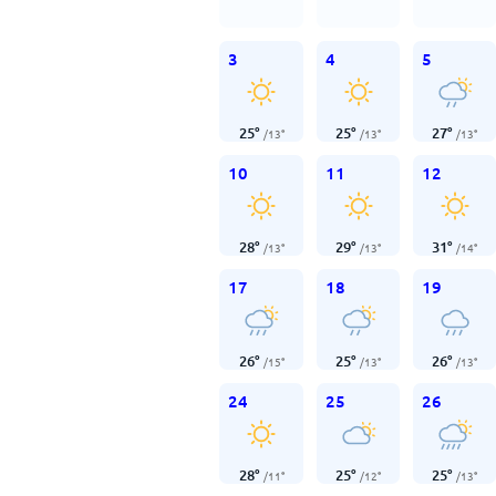
3
4
5
25
°
25
°
27
°
/
13
°
/
13
°
/
13
°
10
11
12
28
°
29
°
31
°
/
13
°
/
13
°
/
14
°
17
18
19
26
°
25
°
26
°
/
15
°
/
13
°
/
13
°
24
25
26
28
°
25
°
25
°
/
11
°
/
12
°
/
13
°