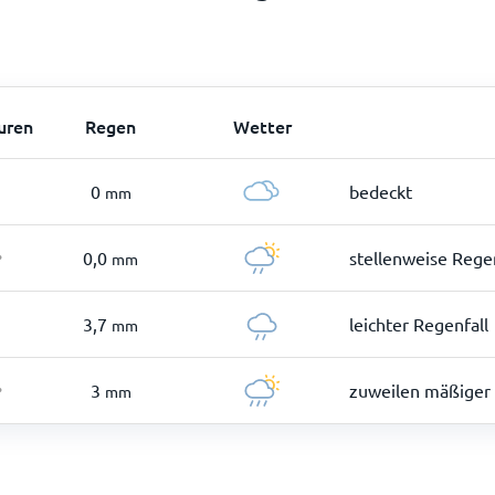
uren
Regen
Wetter
0
bedeckt
mm
0,0
stellenweise Regen
mm
°
3,7
leichter Regenfall
mm
3
zuweilen mäßiger 
mm
°