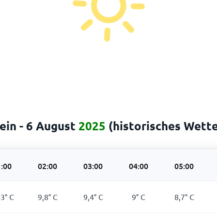
ein - 6 August
2025
(historisches Wette
:00
02:00
03:00
04:00
05:00
,3
°
C
9,8
°
C
9,4
°
C
9
°
C
8,7
°
C