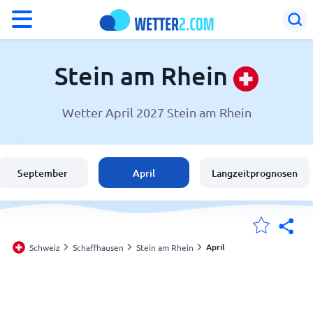
°F
°C
Stein am Rhein
Wetter April 2027 Stein am Rhein
Wetter in Stein am Rhein
Schweiz
September
April
Langzeitprognosen
Deutschland
Österreich
April
Schweiz
Schaffhausen
Stein am Rhein
Meine Standorte