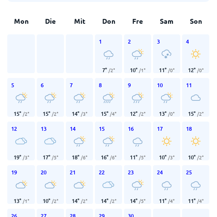
Mon
Die
Mit
Don
Fre
Sam
Son
1
2
3
4
7
°
10
°
11
°
12
°
/
2
°
/
1
°
/
0
°
/
0
°
5
6
7
8
9
10
11
15
°
15
°
14
°
15
°
12
°
13
°
15
°
/
2
°
/
2
°
/
3
°
/
4
°
/
2
°
/
0
°
/
2
°
12
13
14
15
16
17
18
19
°
17
°
18
°
16
°
11
°
10
°
10
°
/
3
°
/
5
°
/
6
°
/
6
°
/
5
°
/
3
°
/
2
°
19
20
21
22
23
24
25
13
°
10
°
14
°
14
°
14
°
11
°
11
°
/
1
°
/
2
°
/
2
°
/
2
°
/
5
°
/
4
°
/
4
°
26
27
28
29
30