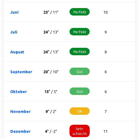
Juni
23
°
/
11
°
Perfekt
10
2
Juli
24
°
/
13
°
Perfekt
9
2
August
24
°
/
13
°
Perfekt
8
2
September
20
°
/
10
°
Gut
6
2
Oktober
15
°
/
5
°
Gut
6
2
November
9
°
/
2
°
OK
7
2
Sehr
Dezember
4
°
/
-2
°
11
1
schlecht