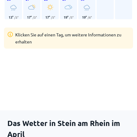
13
°
17
°
17
°
19
°
19
°
/
3
°
/
3
°
/
5
°
/
5
°
/
6
°
Klicken Sie auf einen Tag, um weitere Informationen zu
erhalten
Das Wetter in Stein am Rhein im
April