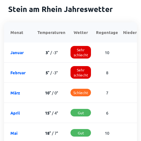
Stein am Rhein Jahreswetter
Monat
Temperaturen
Wetter
Regentage
Niedersc
Sehr
Januar
3
°
/
-3
°
10
1
schlecht
Sehr
Februar
5
°
/
-3
°
8
1
schlecht
März
10
°
/
0
°
Schlecht
7
2
April
15
°
/
4
°
Gut
6
2
Mai
18
°
/
7
°
Gut
10
2