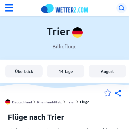
°F
°C
Trier
Billigflüge
Wetter in Trier
Deutschland
Überblick
14 Tage
August
Schweiz
Österreich
Flüge
Deutschland
Rheinland-Pfalz
Trier
Flüge nach Trier
Meine Standorte