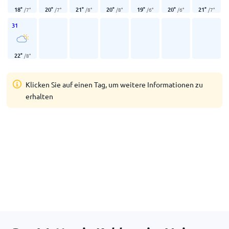
18
°
20
°
21
°
20
°
19
°
20
°
21
°
/
7
°
/
7
°
/
8
°
/
8
°
/
6
°
/
6
°
/
7
°
31
22
°
/
8
°
Klicken Sie auf einen Tag, um weitere Informationen zu
erhalten