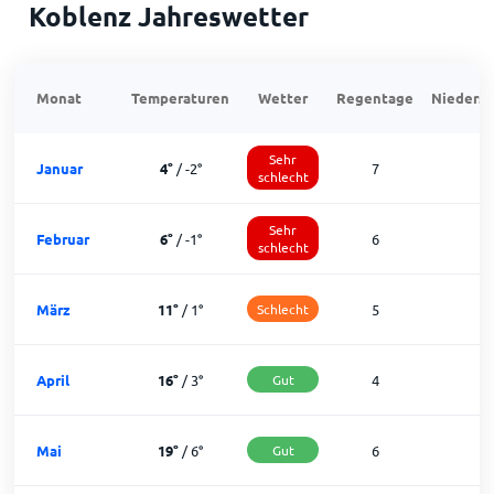
Koblenz Jahreswetter
Monat
Temperaturen
Wetter
Regentage
Niedersc
Sehr
Januar
4
°
/
-2
°
7
1
schlecht
Sehr
Februar
6
°
/
-1
°
6
1
schlecht
März
11
°
/
1
°
Schlecht
5
2
April
16
°
/
3
°
Gut
4
2
Mai
19
°
/
6
°
Gut
6
2