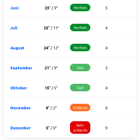
Juni
23
°
/
9
°
Perfekt
5
2
Juli
25
°
/
11
°
Perfekt
4
2
August
24
°
/
12
°
Perfekt
4
2
September
21
°
/
9
°
Gut
3
2
Oktober
15
°
/
5
°
Gut
4
2
November
9
°
/
2
°
Schlecht
6
2
Sehr
Dezember
5
°
/
0
°
9
1
schlecht