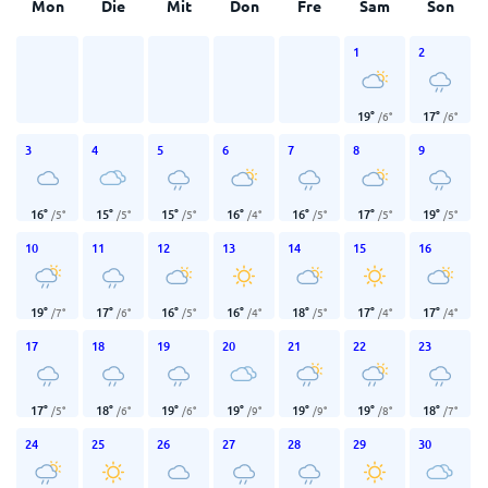
Mon
Die
Mit
Don
Fre
Sam
Son
1
2
19
°
17
°
/
6
°
/
6
°
3
4
5
6
7
8
9
16
°
15
°
15
°
16
°
16
°
17
°
19
°
/
5
°
/
5
°
/
5
°
/
4
°
/
5
°
/
5
°
/
5
°
10
11
12
13
14
15
16
19
°
17
°
16
°
16
°
18
°
17
°
17
°
/
7
°
/
6
°
/
5
°
/
4
°
/
5
°
/
4
°
/
4
°
17
18
19
20
21
22
23
17
°
18
°
19
°
19
°
19
°
19
°
18
°
/
5
°
/
6
°
/
6
°
/
9
°
/
9
°
/
8
°
/
7
°
24
25
26
27
28
29
30