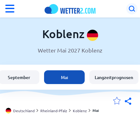
°F
°C
Koblenz
Wetter Mai 2027 Koblenz
Wetter in Koblenz
Deutschland
September
Mai
Langzeitprognosen
Schweiz
Österreich
Mai
Deutschland
Rheinland-Pfalz
Koblenz
Meine Standorte