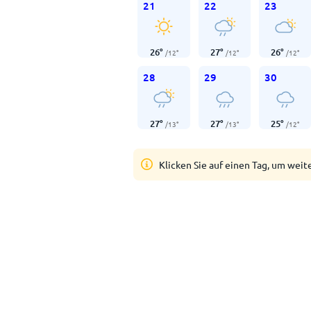
21
22
23
26
°
27
°
26
°
/
12
°
/
12
°
/
12
°
28
29
30
27
°
27
°
25
°
/
13
°
/
13
°
/
12
°
Klicken Sie auf einen Tag, um weit