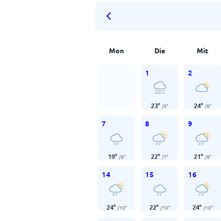
Mon
Die
Mit
1
2
23
°
24
°
/
9
°
/
8
°
7
8
9
19
°
22
°
21
°
/
8
°
/
7
°
/
8
°
14
15
16
24
°
22
°
24
°
/
10
°
/
10
°
/
10
°