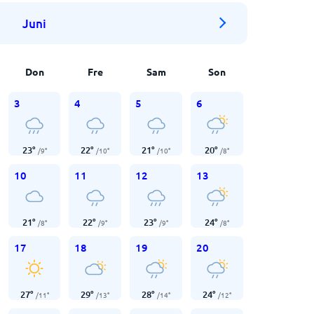
Juni
Don
Fre
Sam
Son
3
4
5
6
23
°
22
°
21
°
20
°
/
9
°
/
10
°
/
10
°
/
8
°
10
11
12
13
21
°
22
°
23
°
24
°
/
8
°
/
9
°
/
9
°
/
8
°
17
18
19
20
27
°
29
°
28
°
24
°
/
11
°
/
13
°
/
14
°
/
12
°