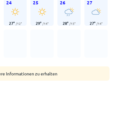
24
25
26
27
27
°
29
°
28
°
27
°
/
12
°
/
14
°
/
15
°
/
14
°
ere Informationen zu erhalten