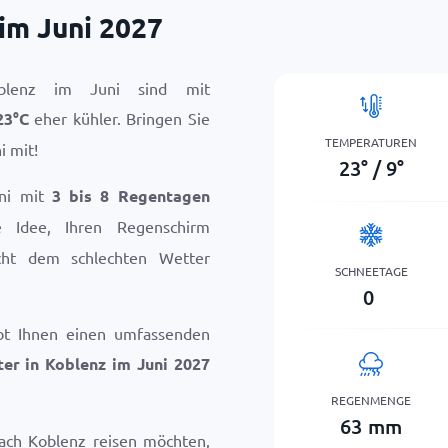
im Juni 2027
blenz im Juni sind mit
23
°
C
eher kühler. Bringen Sie
TEMPERATUREN
i mit!
23
°
/
9
°
uni mit
3 bis 8 Regentagen
e Idee, Ihren Regenschirm
icht dem schlechten Wetter
SCHNEETAGE
0
bt Ihnen einen umfassenden
er in Koblenz im Juni 2027
REGENMENGE
63
mm
ach Koblenz reisen möchten,