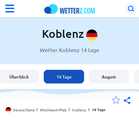
°F
°C
Koblenz
Wetter Koblenz 14 tage
Wetter in Koblenz
Deutschland
Überblick
14 Tage
August
Schweiz
Österreich
14 Tage
Deutschland
Rheinland-Pfalz
Koblenz
Meine Standorte