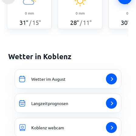
0
mm
0
mm
0
mm
31
°
15
°
28
°
11
°
30
°
/
/
/
Wetter in Koblenz
Wetter im August
Langzeitprognosen
Koblenz webcam