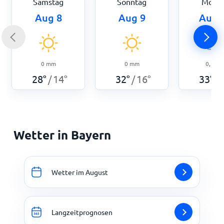
Samstag
Sonntag
Mont
Aug 8
Aug 9
Aug 
0
mm
0
mm
0,5
m
28
°
14
°
32
°
16
°
33
°
/
/
/
Wetter in Bayern
Wetter im August
Langzeitprognosen