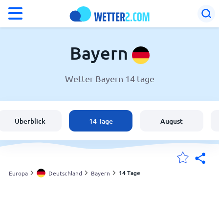
°F
°C
Bayern
Wetter Bayern 14 tage
Wetter in Bayern
Deutschland
Überblick
14 Tage
August
Schweiz
Österreich
14 Tage
Europa
Deutschland
Bayern
Meine Standorte