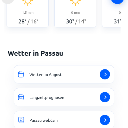
1,5
mm
0
mm
0
mm
28
°
16
°
30
°
14
°
31
°
/
/
/
Wetter in Passau
Wetter im August
Langzeitprognosen
Passau webcam