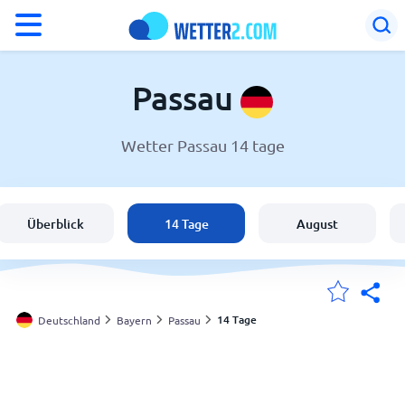
°F
°C
Passau
Wetter Passau 14 tage
Wetter in Passau
Deutschland
Überblick
14 Tage
August
Schweiz
Österreich
14 Tage
Deutschland
Bayern
Passau
Meine Standorte