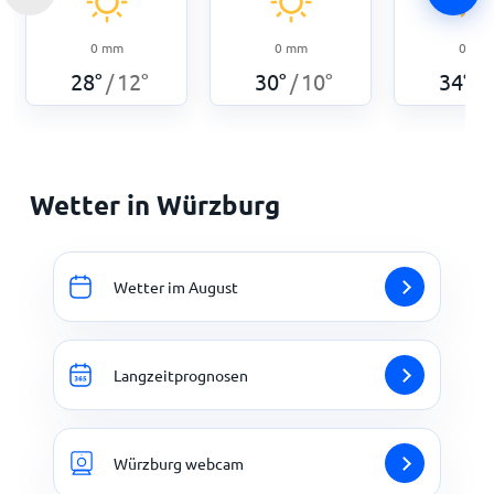
0
mm
0
mm
0
mm
28
°
12
°
30
°
10
°
34
°
/
/
/
Wetter in Würzburg
Wetter im August
Langzeitprognosen
Würzburg webcam