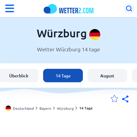
°F
°C
Würzburg
Wetter Würzburg 14 tage
Wetter in Würzburg
Deutschland
Überblick
14 Tage
August
Schweiz
Österreich
14 Tage
Deutschland
Bayern
Würzburg
Meine Standorte