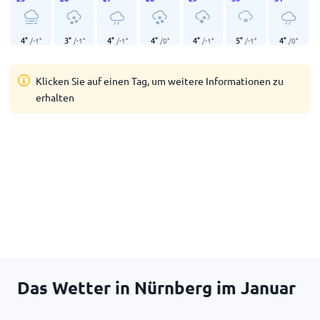
4
°
3
°
4
°
4
°
4
°
5
°
4
°
/
-1
°
/
-1
°
/
-1
°
/
0
°
/
-1
°
/
-1
°
/
0
°
Klicken Sie auf einen Tag, um weitere Informationen zu
erhalten
Das Wetter in Nürnberg im Januar