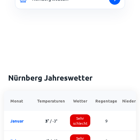
Nürnberg Jahreswetter
Monat
Temperaturen
Wetter
Regentage
Niedersc
Sehr
Januar
3
°
/
-3
°
9
schlecht
Sehr