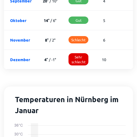
September
20
°
/
10
°
Gut
4
2
Oktober
14
°
/
6
°
Gut
5
2
November
8
°
/
2
°
Schlecht
6
2
Sehr
Dezember
4
°
/
-1
°
10
1
schlecht
Temperaturen in Nürnberg im
Januar