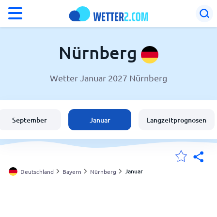
°F
°C
Nürnberg
Wetter Januar 2027 Nürnberg
Wetter in Nürnberg
Deutschland
September
Januar
Langzeitprognosen
Schweiz
Österreich
Januar
Deutschland
Bayern
Nürnberg
Meine Standorte