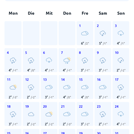
Mon
Die
Mit
Don
Fre
Sam
Son
1
2
3
6
°
5
°
4
°
/
2
°
/
1
°
/
1
°
4
5
6
7
8
9
10
4
°
4
°
4
°
4
°
3
°
3
°
2
°
/
-1
°
/
0
°
/
-1
°
/
-1
°
/
-1
°
/
-1
°
/
-2
°
11
12
13
14
15
16
17
2
°
2
°
3
°
4
°
4
°
3
°
4
°
/
-3
°
/
-2
°
/
-1
°
/
0
°
/
0
°
/
-1
°
/
-1
°
18
19
20
21
22
23
24
3
°
2
°
2
°
2
°
3
°
2
°
4
°
/
-1
°
/
-2
°
/
-2
°
/
-3
°
/
-2
°
/
-1
°
/
-1
°
25
26
27
28
29
30
31