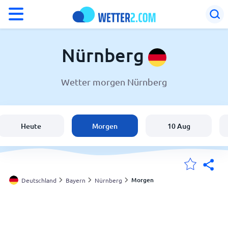
°F
°C
Nürnberg
Wetter morgen Nürnberg
Wetter in Nürnberg
Deutschland
Heute
Morgen
10 Aug
Schweiz
Österreich
Morgen
Deutschland
Bayern
Nürnberg
Meine Standorte