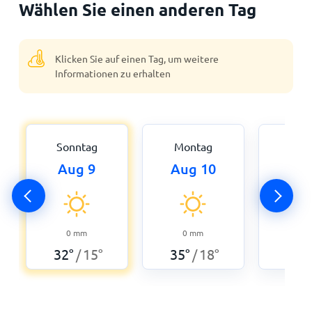
Wählen Sie einen anderen Tag
Klicken Sie auf einen Tag, um weitere
Informationen zu erhalten
Sonntag
Montag
Dien
Aug 9
Aug 10
Aug
0
30
°
0
mm
0
mm
32
°
15
°
35
°
18
°
/
/