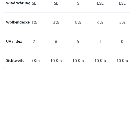
Windrichtung
ESE
SE
SE
S
ESE
ESE
Wolkendecke
2
%
2
%
3
%
8
%
6
%
5
%
UV index
0
2
6
5
1
0
Sichtweite
10
Km
10
Km
10
Km
10
Km
10
Km
10
Km