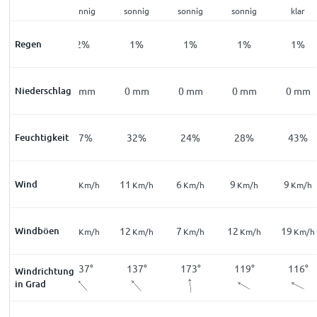
sonnig
sonnig
sonnig
sonnig
sonnig
klar
Regen
5
%
2
%
1
%
1
%
1
%
1
%
Niederschlag
0
mm
0
mm
0
mm
0
mm
0
mm
0
mm
Feuchtigkeit
66
%
47
%
32
%
24
%
28
%
43
%
Wind
7
13
11
6
9
9
Km/h
Km/h
Km/h
Km/h
Km/h
Km/h
14
Windböen
15
12
7
12
19
Km/h
Km/h
Km/h
Km/h
Km/h
Km/h
112
°
137
°
137
°
173
°
119
°
116
°
Windrichtung
in Grad