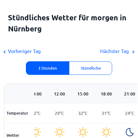
Stündliches Wetter für morgen in
Nürnberg
Vorheriger Tag
Nächster Tag
3 Stunden
Stündliche
06:00
09:00
12:00
15:00
18:00
21:00
Temperatur
15
°
C
22
°
C
29
°
C
32
°
C
31
°
C
24
°
C
Wetter