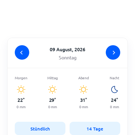
Startseite
09 August, 2026
Sonntag
Morgen
Mittag
Abend
Nacht
22
°
29
°
31
°
24
°
0
mm
0
mm
0
mm
0
mm
Stündlich
14 Tage