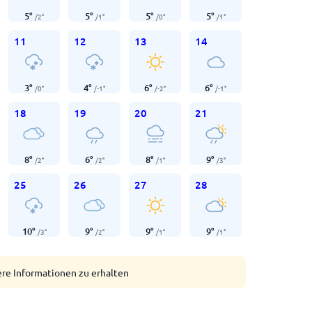
5
°
5
°
5
°
5
°
/
2
°
/
1
°
/
0
°
/
1
°
11
12
13
14
3
°
4
°
6
°
6
°
/
0
°
/
-1
°
/
-2
°
/
-1
°
18
19
20
21
8
°
6
°
8
°
9
°
/
2
°
/
2
°
/
1
°
/
3
°
25
26
27
28
10
°
9
°
9
°
9
°
/
3
°
/
2
°
/
1
°
/
1
°
ere Informationen zu erhalten