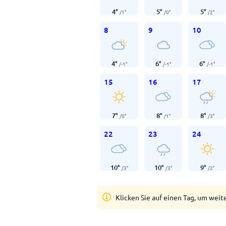
4
°
5
°
5
°
/
1
°
/
0
°
/
2
°
8
9
10
4
°
6
°
6
°
/
-1
°
/
-1
°
/
-1
°
15
16
17
7
°
8
°
8
°
/
0
°
/
1
°
/
3
°
22
23
24
10
°
10
°
9
°
/
3
°
/
3
°
/
2
°
Klicken Sie auf einen Tag, um weit