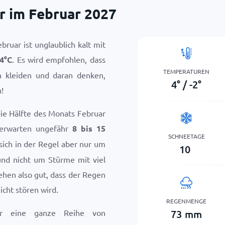
r im Februar 2027
ruar ist unglaublich kalt mit
4
°
C
. Es wird empfohlen, dass
TEMPERATUREN
n kleiden und daran denken,
4
°
/
-2
°
!
die Hälfte des Monats Februar
 erwarten ungefähr
8 bis 15
SCHNEETAGE
 sich in der Regel aber nur um
10
und nicht um Stürme mit viel
ehen also gut, dass der Regen
icht stören wird.
REGENMENGE
73
mm
ar eine ganze Reihe von