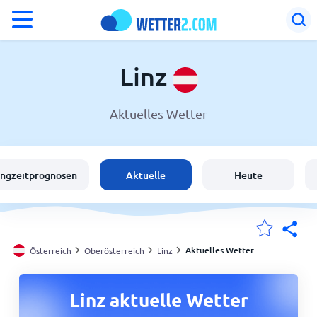
°F
°C
Linz
Aktuelles Wetter
Wetter in Linz
Österreich
angzeitprognosen
Aktuelle
Heute
Schweiz
Deutschland
Aktuelles Wetter
Österreich
Oberösterreich
Linz
Meine Standorte
Linz aktuelle Wetter