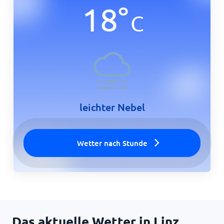
18
°
C
Startseite
leichter Nebel
Wetter nach Stunde
Das aktuelle Wetter in Linz