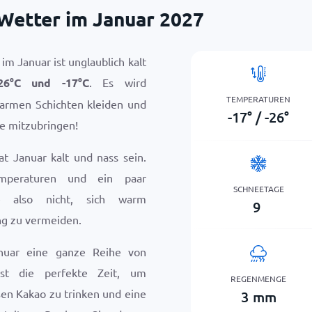
Wetter im Januar 2027
im Januar ist unglaublich kalt
26
°
C
und
-17
°
C
. Es wird
TEMPERATUREN
warmen Schichten kleiden und
-17
°
/
-26
°
e mitzubringen!
t Januar kalt und nass sein.
emperaturen und ein paar
SCHNEETAGE
e also nicht, sich warm
9
ng zu vermeiden.
nuar eine ganze Reihe von
ist die perfekte Zeit, um
REGENMENGE
en Kakao zu trinken und eine
3
mm