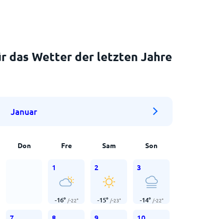
r das Wetter der letzten Jahre
Januar
Don
Fre
Sam
Son
1
2
3
-16
°
-15
°
-14
°
/
-22
°
/
-23
°
/
-22
°
7
8
9
10