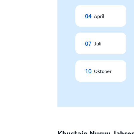
04
April
07
Juli
10
Oktober
Khustain Nuruu Jahre