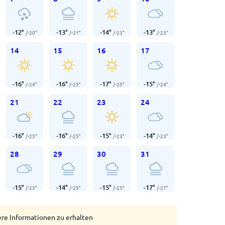
-12
°
-13
°
-14
°
-13
°
/
-20
°
/
-21
°
/
-23
°
/
-23
°
14
15
16
17
-16
°
-16
°
-17
°
-15
°
/
-24
°
/
-25
°
/
-25
°
/
-24
°
21
22
23
24
-16
°
-16
°
-15
°
-14
°
/
-25
°
/
-25
°
/
-23
°
/
-23
°
28
29
30
31
-15
°
-14
°
-15
°
-17
°
/
-25
°
/
-25
°
/
-25
°
/
-27
°
ere Informationen zu erhalten