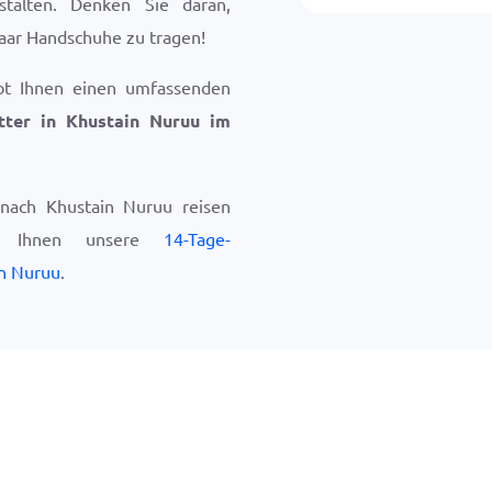
nstalten. Denken Sie daran,
aar Handschuhe zu tragen!
bt Ihnen einen umfassenden
tter in Khustain Nuruu im
nach Khustain Nuruu reisen
ir Ihnen unsere
14-Tage-
in Nuruu
.