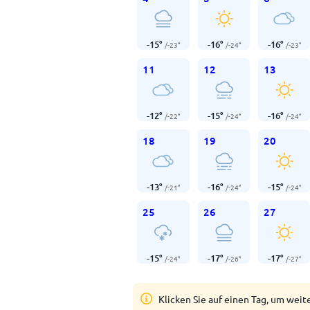
-15
°
-16
°
-16
°
/
-23
°
/
-24
°
/
-23
°
11
12
13
-12
°
-15
°
-16
°
/
-22
°
/
-24
°
/
-24
°
18
19
20
-13
°
-16
°
-15
°
/
-21
°
/
-24
°
/
-24
°
25
26
27
-15
°
-17
°
-17
°
/
-24
°
/
-26
°
/
-27
°
Klicken Sie auf einen Tag, um weit