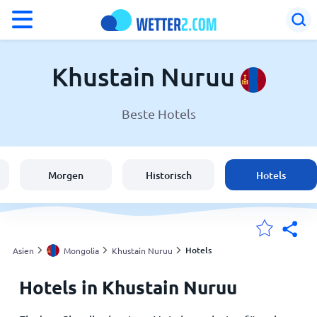
°F
°C
Khustain Nuruu
Beste Hotels
Wetter in Khustain Nuruu
Mongolia
Morgen
Historisch
Hotels
Schweiz
Deutschland
Hotels
Asien
Mongolia
Khustain Nuruu
Hotels in Khustain Nuruu
Meine Standorte