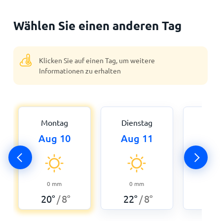
Wählen Sie einen anderen Tag
Klicken Sie auf einen Tag, um weitere
Informationen zu erhalten
Montag
Dienstag
Mitt
Aug 10
Aug 11
Aug
0
mm
0
mm
0,3
20
°
8
°
22
°
8
°
20
°
/
/