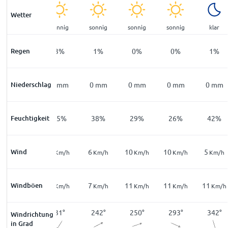
Wetter
klar
sonnig
sonnig
sonnig
sonnig
klar
Regen
6
%
3
%
1
%
0
%
0
%
1
%
Niederschlag
0
mm
0
mm
0
mm
0
mm
0
mm
0
mm
Feuchtigkeit
68
%
55
%
38
%
29
%
26
%
42
%
Wind
8
5
6
10
10
5
Km/h
Km/h
Km/h
Km/h
Km/h
Km/h
17
Windböen
6
7
11
11
11
Km/h
Km/h
Km/h
Km/h
Km/h
Km/h
5
°
31
°
242
°
250
°
293
°
342
°
Windrichtung
in Grad