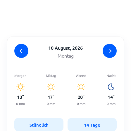
Startseite
10 August, 2026
Montag
Morgen
Mittag
Abend
Nacht
13
°
17
°
20
°
14
°
0
mm
0
mm
0
mm
0
mm
Stündlich
14 Tage