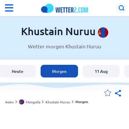
°F
°C
Khustain Nuruu
Wetter morgen Khustain Nuruu
Wetter in Khustain Nuruu
Mongolia
Heute
Morgen
11 Aug
Schweiz
Deutschland
Morgen
Asien
Mongolia
Khustain Nuruu
Meine Standorte