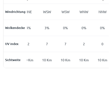
Windrichtung
N
NNE
WSW
WSW
WNW
NNW
Wolkendecke
6
%
4
%
3
%
0
%
0
%
0
%
UV index
0
2
7
7
2
0
Sichtweite
10
Km
10
Km
10
Km
10
Km
10
Km
10
Km