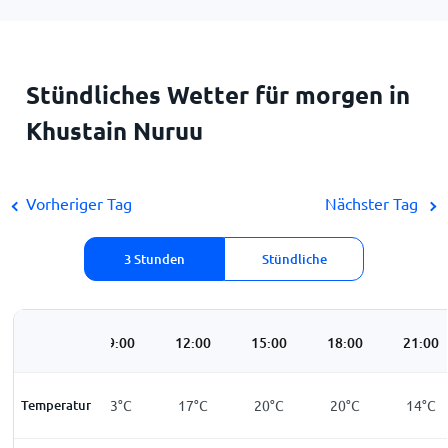
Stündliches Wetter für morgen in
Khustain Nuruu
Vorheriger Tag
Nächster Tag
3 Stunden
Stündliche
06:00
09:00
12:00
15:00
18:00
21:00
Temperatur
8
°
C
13
°
C
17
°
C
20
°
C
20
°
C
14
°
C