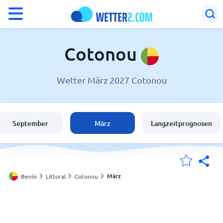
°F
°C
Cotonou
Wetter März 2027 Cotonou
Wetter in Cotonou
Benin
September
März
Langzeitprognosen
Schweiz
Deutschland
März
Benin
Littoral
Cotonou
Meine Standorte