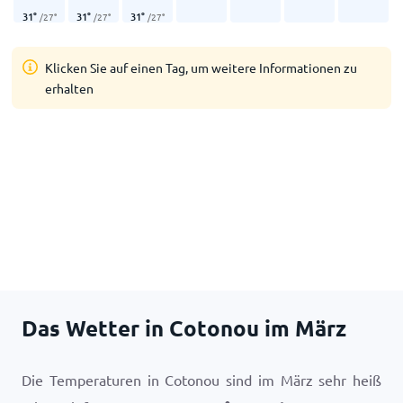
31
°
31
°
31
°
/
27
°
/
27
°
/
27
°
Klicken Sie auf einen Tag, um weitere Informationen zu
erhalten
Das Wetter in Cotonou im März
Die Temperaturen in Cotonou sind im März sehr heiß