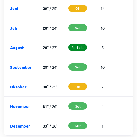
Juni
29
°
/
25
°
OK
14
1
Juli
28
°
/
24
°
Gut
10
2
August
28
°
/
23
°
Perfekt
5
2
September
28
°
/
24
°
Gut
10
2
Oktober
30
°
/
25
°
OK
7
2
November
31
°
/
26
°
Gut
4
2
Dezember
33
°
/
26
°
Gut
1
3