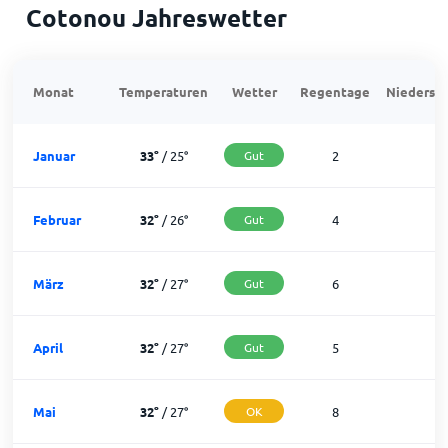
Cotonou Jahreswetter
Monat
Temperaturen
Wetter
Regentage
Niedersch
Januar
33
°
/
25
°
Gut
2
2
Februar
32
°
/
26
°
Gut
4
2
März
32
°
/
27
°
Gut
6
2
April
32
°
/
27
°
Gut
5
2
Mai
32
°
/
27
°
OK
8
2