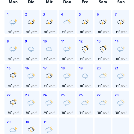
Mon
Die
Mit
Don
Fre
Sam
Son
1
2
3
4
5
6
7
30
°
30
°
30
°
31
°
30
°
30
°
31
°
/
27
°
/
27
°
/
27
°
/
27
°
/
27
°
/
27
°
/
26
°
8
9
10
11
12
13
14
30
°
30
°
31
°
30
°
31
°
31
°
30
°
/
27
°
/
27
°
/
27
°
/
27
°
/
27
°
/
27
°
/
27
°
15
16
17
18
19
20
21
30
°
30
°
31
°
30
°
30
°
31
°
31
°
/
27
°
/
27
°
/
27
°
/
27
°
/
27
°
/
27
°
/
27
°
22
23
24
25
26
27
28
30
°
30
°
29
°
30
°
31
°
30
°
30
°
/
27
°
/
27
°
/
27
°
/
27
°
/
27
°
/
27
°
/
28
°
29
30
31