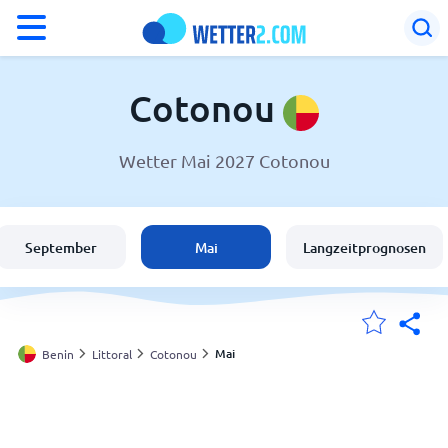
°F
°C
Cotonou
Wetter Mai 2027 Cotonou
Wetter in Cotonou
Benin
September
Mai
Langzeitprognosen
Schweiz
Deutschland
Mai
Benin
Littoral
Cotonou
Meine Standorte