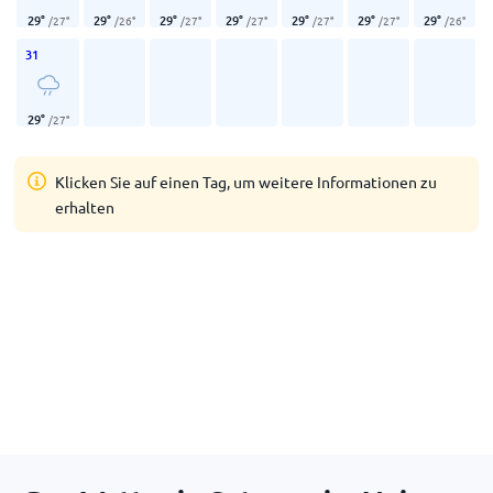
29
°
29
°
29
°
29
°
29
°
29
°
29
°
/
27
°
/
26
°
/
27
°
/
27
°
/
27
°
/
27
°
/
26
°
31
29
°
/
27
°
Klicken Sie auf einen Tag, um weitere Informationen zu
erhalten