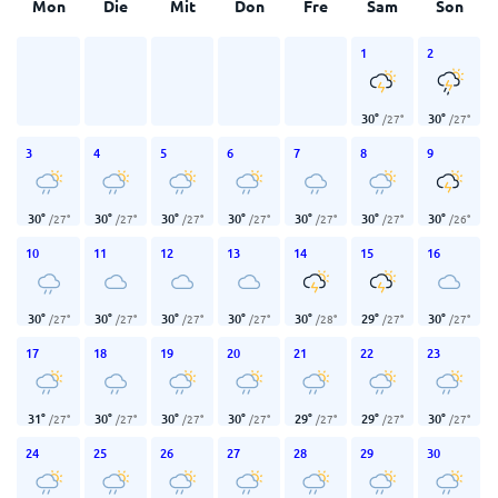
Mon
Die
Mit
Don
Fre
Sam
Son
1
2
30
°
30
°
/
27
°
/
27
°
3
4
5
6
7
8
9
30
°
30
°
30
°
30
°
30
°
30
°
30
°
/
27
°
/
27
°
/
27
°
/
27
°
/
27
°
/
27
°
/
26
°
10
11
12
13
14
15
16
30
°
30
°
30
°
30
°
30
°
29
°
30
°
/
27
°
/
27
°
/
27
°
/
27
°
/
28
°
/
27
°
/
27
°
17
18
19
20
21
22
23
31
°
30
°
30
°
30
°
29
°
29
°
30
°
/
27
°
/
27
°
/
27
°
/
27
°
/
27
°
/
27
°
/
27
°
24
25
26
27
28
29
30