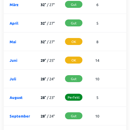
März
32
°
/
27
°
Gut
6
2
April
32
°
/
27
°
Gut
5
2
Mai
32
°
/
27
°
OK
8
2
Juni
29
°
/
25
°
OK
14
1
Juli
28
°
/
24
°
Gut
10
2
August
28
°
/
23
°
Perfekt
5
2
September
28
°
/
24
°
Gut
10
2