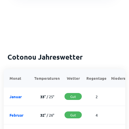
Cotonou Jahreswetter
Monat
Temperaturen
Wetter
Regentage
Niedersch
Januar
33
°
/
25
°
Gut
2
2
Februar
32
°
/
26
°
Gut
4
2