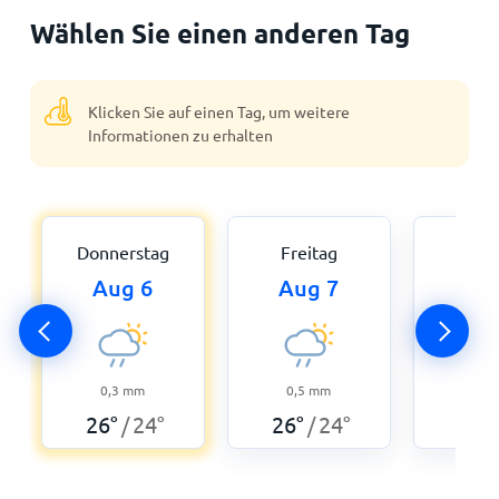
Wählen Sie einen anderen Tag
Klicken Sie auf einen Tag, um weitere
Informationen zu erhalten
Donnerstag
Freitag
Sam
Aug 6
Aug 7
Au
0,3
0,3
mm
0,5
mm
25
°
26
°
24
°
26
°
24
°
/
/