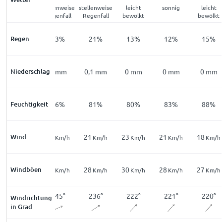
leicht
stellenweise
stellenweise
leicht
sonnig
leicht
bewölkt
Regenfall
Regenfall
bewölkt
bewölkt
Regen
20
%
23
%
21
%
13
%
12
%
15
%
Niederschlag
0
mm
0
mm
0,1
mm
0
mm
0
mm
0
mm
Feuchtigkeit
91
%
86
%
81
%
80
%
83
%
88
%
18
Wind
18
21
23
21
18
Km/h
Km/h
Km/h
Km/h
Km/h
Km/h
26
Windböen
25
28
30
28
27
Km/h
Km/h
Km/h
Km/h
Km/h
Km/h
249
°
245
°
236
°
222
°
221
°
220
°
Windrichtung
in Grad