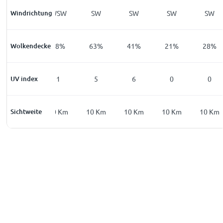
Windrichtung
WSW
WSW
SW
SW
SW
SW
Wolkendecke
50
%
68
%
63
%
41
%
21
%
28
%
UV index
0
1
5
6
0
0
Sichtweite
10
Km
10
Km
10
Km
10
Km
10
Km
10
Km