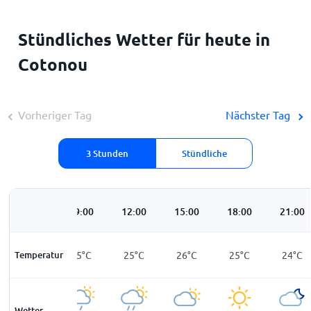
Stündliches Wetter für heute in
Cotonou
Vorheriger Tag
Nächster Tag
3 Stunden
Stündliche
06:00
09:00
12:00
15:00
18:00
21:00
Temperatur
24
°
C
25
°
C
25
°
C
26
°
C
25
°
C
24
°
C
Wetter