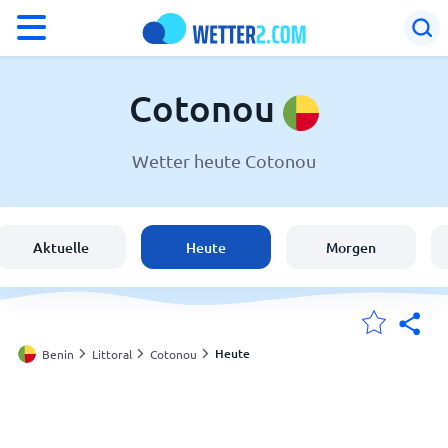
°F
°C
Cotonou
Wetter heute Cotonou
Wetter in Cotonou
Benin
Aktuelle
Heute
Morgen
Schweiz
Deutschland
Heute
Benin
Littoral
Cotonou
Meine Standorte