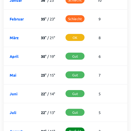
Januar
36
°
/
23
°
10
2
Februar
35
°
/
23
°
Schlecht
9
2
März
33
°
/
21
°
OK
8
2
April
30
°
/
19
°
Gut
6
2
Mai
25
°
/
15
°
Gut
7
2
Juni
22
°
/
14
°
Gut
5
2
Juli
22
°
/
13
°
Gut
5
2
Perfekt