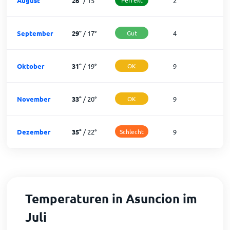
August
26
°
/
15
°
2
2
September
29
°
/
17
°
Gut
4
2
Oktober
31
°
/
19
°
OK
9
2
November
33
°
/
20
°
OK
9
2
Dezember
35
°
/
22
°
Schlecht
9
2
Temperaturen in Asuncion im
Juli