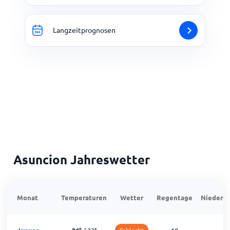
Langzeitprognosen
Asuncion Jahreswetter
Monat
Temperaturen
Wetter
Regentage
Niedersc
Schlecht