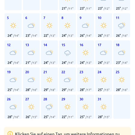
21
°
23
°
23
°
25
°
/
11
°
/
11
°
/
12
°
/
12
°
5
6
7
8
9
10
11
24
°
23
°
22
°
24
°
26
°
26
°
26
°
/
14
°
/
14
°
/
13
°
/
13
°
/
14
°
/
15
°
/
16
°
12
13
14
15
16
17
18
24
°
21
°
24
°
24
°
24
°
24
°
23
°
/
14
°
/
13
°
/
13
°
/
14
°
/
13
°
/
13
°
/
14
°
19
20
21
22
23
24
25
25
°
28
°
29
°
29
°
28
°
25
°
28
°
/
14
°
/
16
°
/
18
°
/
18
°
/
17
°
/
15
°
/
16
°
26
27
28
29
30
31
28
°
26
°
25
°
22
°
25
°
28
°
/
16
°
/
15
°
/
14
°
/
11
°
/
12
°
/
15
°
Klicken Sie auf einen Tag, um weitere Informationen zu