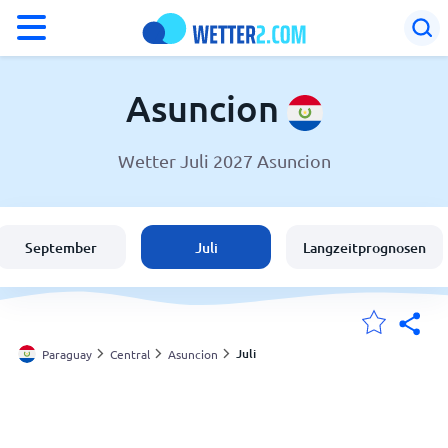
°F
°C
Asuncion
Wetter Juli 2027 Asuncion
Wetter in Asuncion
Paraguay
September
Juli
Langzeitprognosen
Schweiz
Deutschland
Juli
Paraguay
Central
Asuncion
Meine Standorte