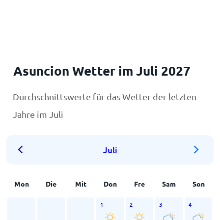
Startseite
Asuncion Wetter im Juli 2027
Durchschnittswerte für das Wetter der letzten
Jahre im Juli
Juli
Mon
Die
Mit
Don
Fre
Sam
Son
1
2
3
4