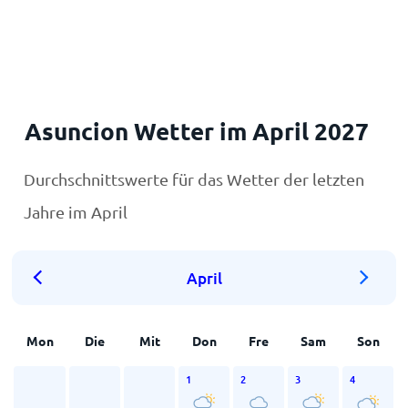
Startseite
Asuncion Wetter im April 2027
Durchschnittswerte für das Wetter der letzten
Jahre im April
April
Mon
Die
Mit
Don
Fre
Sam
Son
1
2
3
4