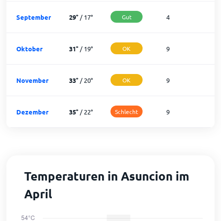
September
29
°
/
17
°
Gut
4
2
Oktober
31
°
/
19
°
OK
9
2
November
33
°
/
20
°
OK
9
2
Dezember
35
°
/
22
°
Schlecht
9
2
Temperaturen in Asuncion im
April