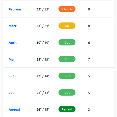
Februar
35
°
/
23
°
Schlecht
9
2
März
33
°
/
21
°
OK
8
2
April
30
°
/
19
°
Gut
6
2
Mai
25
°
/
15
°
Gut
7
2
Juni
22
°
/
14
°
Gut
5
2
Juli
22
°
/
13
°
Gut
5
2
August
26
°
/
15
°
Perfekt
2
2