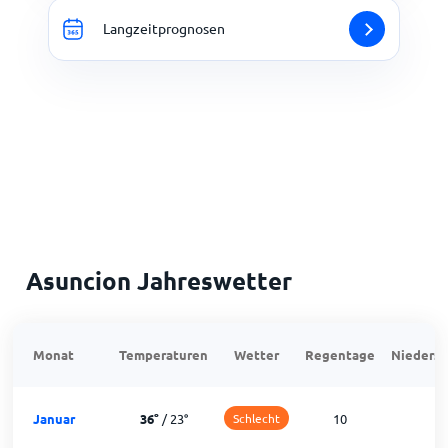
Langzeitprognosen
Asuncion Jahreswetter
Monat
Temperaturen
Wetter
Regentage
Niedersc
Januar
36
°
/
23
°
Schlecht
10
2