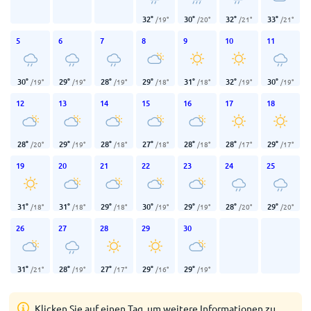
32
°
30
°
32
°
33
°
/
19
°
/
20
°
/
21
°
/
21
°
5
6
7
8
9
10
11
30
°
29
°
28
°
29
°
31
°
32
°
30
°
/
19
°
/
19
°
/
19
°
/
18
°
/
18
°
/
19
°
/
19
°
12
13
14
15
16
17
18
28
°
29
°
28
°
27
°
28
°
28
°
29
°
/
20
°
/
19
°
/
18
°
/
18
°
/
18
°
/
17
°
/
17
°
19
20
21
22
23
24
25
31
°
31
°
29
°
30
°
29
°
28
°
29
°
/
18
°
/
18
°
/
18
°
/
19
°
/
19
°
/
20
°
/
20
°
26
27
28
29
30
31
°
28
°
27
°
29
°
29
°
/
21
°
/
19
°
/
17
°
/
16
°
/
19
°
Klicken Sie auf einen Tag, um weitere Informationen zu