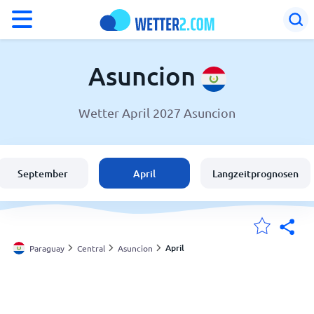
°F
°C
Asuncion
Wetter April 2027 Asuncion
Wetter in Asuncion
Paraguay
September
April
Langzeitprognosen
Schweiz
Deutschland
April
Paraguay
Central
Asuncion
Meine Standorte