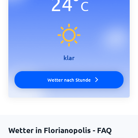
24
°
C
klar
Wetter nach Stunde
Wetter in Florianopolis - FAQ