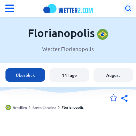
°F
°C
Florianopolis
Wetter Florianopolis
Wetter in Florianopolis
Brasilien
Überblick
14 Tage
August
Schweiz
Deutschland
Florianopolis
Brasilien
Santa Catarina
Meine Standorte