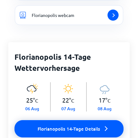
Florianopolis webcam
Florianopolis 14-Tage
Wettervorhersage
25
°
22
°
17
°
C
C
C
06 Aug
07 Aug
08 Aug
Florianopolis 14-Tage Details