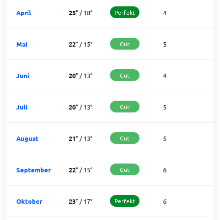
April
25
°
/
18
°
Perfekt
4
2
Mai
22
°
/
15
°
Gut
5
2
Juni
20
°
/
13
°
Gut
4
2
Juli
20
°
/
13
°
Gut
5
2
August
21
°
/
13
°
Gut
5
2
September
22
°
/
15
°
Gut
6
2
Oktober
23
°
/
17
°
Perfekt
6
2