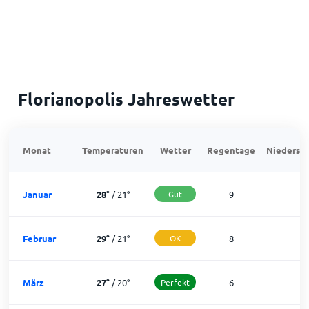
Florianopolis Jahreswetter
Monat
Temperaturen
Wetter
Regentage
Niedersch
Januar
28
°
/
21
°
Gut
9
2
Februar
29
°
/
21
°
OK
8
2
März
27
°
/
20
°
Perfekt
6
2