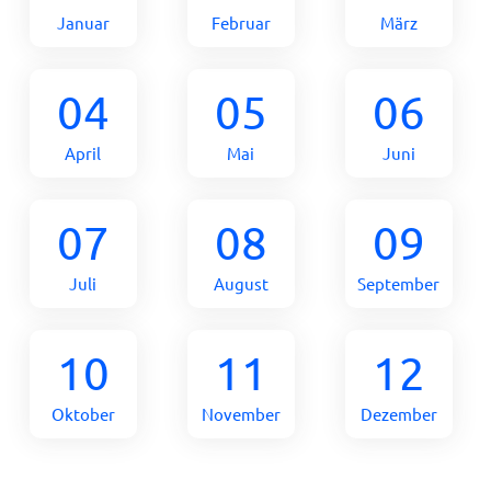
Januar
Februar
März
04
05
06
April
Mai
Juni
07
08
09
Juli
August
September
10
11
12
Oktober
November
Dezember