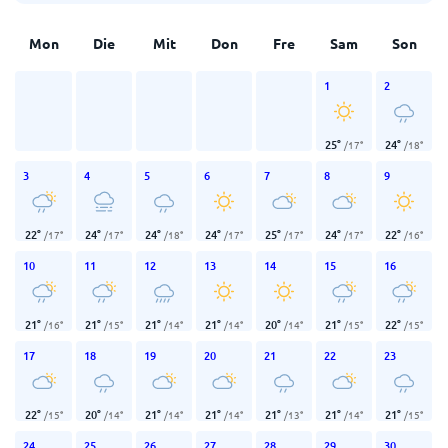
Mon
Die
Mit
Don
Fre
Sam
Son
1
2
25
°
24
°
/
17
°
/
18
°
3
4
5
6
7
8
9
22
°
24
°
24
°
24
°
25
°
24
°
22
°
/
17
°
/
17
°
/
18
°
/
17
°
/
17
°
/
17
°
/
16
°
10
11
12
13
14
15
16
21
°
21
°
21
°
21
°
20
°
21
°
22
°
/
16
°
/
15
°
/
14
°
/
14
°
/
14
°
/
15
°
/
15
°
17
18
19
20
21
22
23
22
°
20
°
21
°
21
°
21
°
21
°
21
°
/
15
°
/
14
°
/
14
°
/
14
°
/
13
°
/
14
°
/
15
°
24
25
26
27
28
29
30