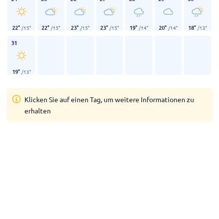
22
°
22
°
23
°
23
°
19
°
20
°
18
°
/
15
°
/
15
°
/
15
°
/
15
°
/
14
°
/
14
°
/
13
°
31
19
°
/
13
°
Klicken Sie auf einen Tag, um weitere Informationen zu
erhalten