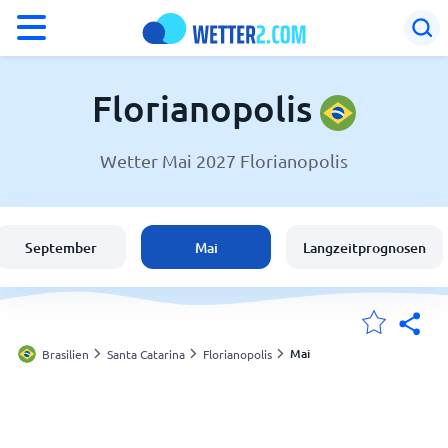
°F
°C
Florianopolis
Wetter Mai 2027 Florianopolis
Wetter in Florianopolis
Brasilien
September
Mai
Langzeitprognosen
Schweiz
Deutschland
Mai
Brasilien
Santa Catarina
Florianopolis
Meine Standorte