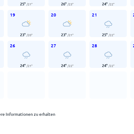
25
°
26
°
24
°
/
21
°
/
23
°
/
22
°
19
20
21
23
°
23
°
25
°
/
20
°
/
21
°
/
22
°
26
27
28
24
°
24
°
24
°
/
21
°
/
22
°
/
22
°
ere Informationen zu erhalten