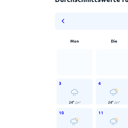
Mon
Die
3
4
24
°
24
°
/
21
°
/
21
°
10
11