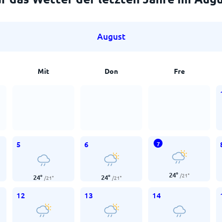
August
Mit
Don
Fre
5
6
7
24
°
/
21
°
24
°
24
°
/
21
°
/
21
°
12
13
14