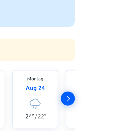
Montag
Dienstag
Aug 24
Aug 25
24
°
22
°
25
°
21
°
/
/