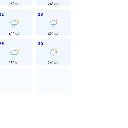
25
°
24
°
/
23
°
/
22
°
22
23
24
°
25
°
/
22
°
/
22
°
29
30
25
°
24
°
/
23
°
/
22
°