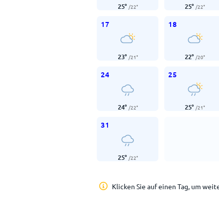
25
°
25
°
/
22
°
/
22
°
17
18
23
°
22
°
/
21
°
/
20
°
24
25
24
°
25
°
/
22
°
/
21
°
31
25
°
/
22
°
Klicken Sie auf einen Tag, um weit