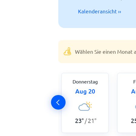
Kalenderansicht ››
Wählen Sie einen Monat a
Mittwoch
Donnerstag
F
Aug 19
Aug 20
A
23
°
20
°
23
°
21
°
2
/
/