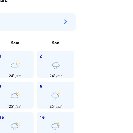
Sam
Son
1
2
24
°
24
°
/
22
°
/
21
°
8
9
25
°
25
°
/
22
°
/
22
°
15
16