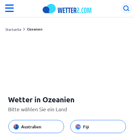
°F
°C
Ozeanien
Startseite
Schweiz
Deutschland
Meine Standorte
Wetter in Ozeanien
Startseite
Bitte wählen Sie ein Land
Australien
Fiji