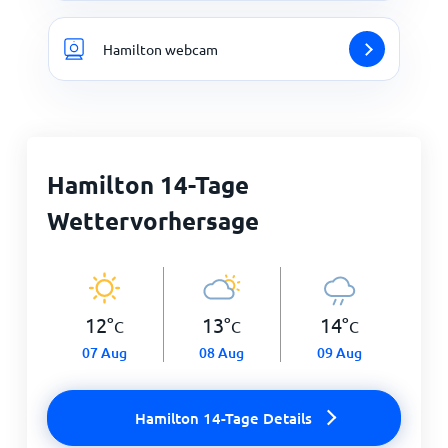
Hamilton webcam
Hamilton 14-Tage
Wettervorhersage
12
°
13
°
14
°
C
C
C
07 Aug
08 Aug
09 Aug
Hamilton 14-Tage Details