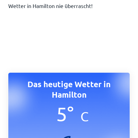
Wetter in Hamilton nie überrascht!
Das heutige Wetter in
Hamilton
5
°
C