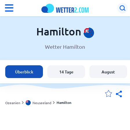
°F
°C
Hamilton
Wetter Hamilton
Wetter in Hamilton
Neuseeland
Überblick
14 Tage
August
Schweiz
Deutschland
Hamilton
Ozeanien
Neuseeland
Meine Standorte