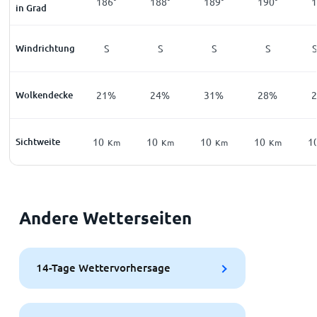
186°
188°
189°
190°
1
in Grad
Windrichtung
S
S
S
S
Wolkendecke
21%
24%
31%
28%
Sichtweite
10
10
10
10
1
Km
Km
Km
Km
Andere Wetterseiten
14-Tage Wettervorhersage