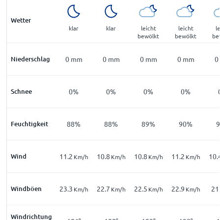
Wetter
klar
klar
leicht
leicht
l
bewölkt
bewölkt
be
Niederschlag
0
mm
0
mm
0
mm
0
mm
0
Schnee
0%
0%
0%
0%
Feuchtigkeit
88%
88%
89%
90%
Wind
11.2
10.8
10.8
11.2
10.
Km/h
Km/h
Km/h
Km/h
Windböen
23.3
22.7
22.5
22.9
21
Km/h
Km/h
Km/h
Km/h
Windrichtung