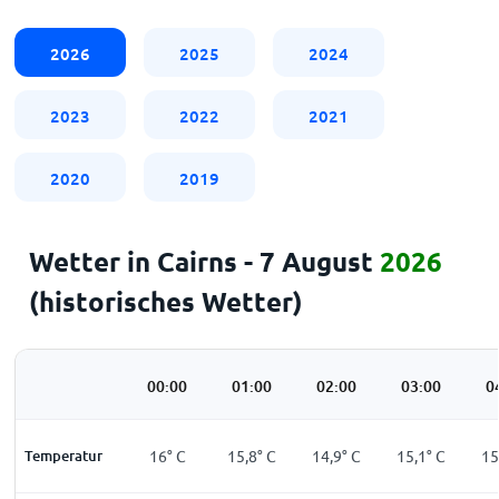
2026
2025
2024
2023
2022
2021
2020
2019
Wetter in Cairns - 7 August
2026
(historisches Wetter)
00:00
01:00
02:00
03:00
0
Temperatur
16
°
C
15,8
°
C
14,9
°
C
15,1
°
C
15