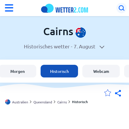
°F
°C
Cairns
Historisches wetter -
7. August
Wetter in Cairns
Australien
Morgen
Historisch
Webcam
Schweiz
Deutschland
Historisch
Australien
Queensland
Cairns
Meine Standorte