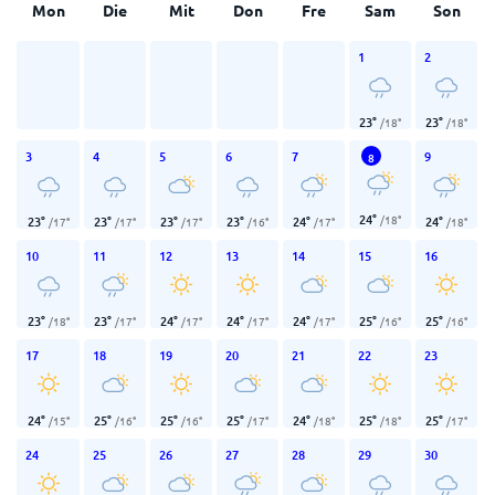
Mon
Die
Mit
Don
Fre
Sam
Son
1
2
23
°
23
°
/
18
°
/
18
°
3
4
5
6
7
9
8
24
°
/
18
°
23
°
23
°
23
°
23
°
24
°
24
°
/
17
°
/
17
°
/
17
°
/
16
°
/
17
°
/
18
°
10
11
12
13
14
15
16
23
°
23
°
24
°
24
°
24
°
25
°
25
°
/
18
°
/
17
°
/
17
°
/
17
°
/
17
°
/
16
°
/
16
°
17
18
19
20
21
22
23
24
°
25
°
25
°
25
°
24
°
25
°
25
°
/
15
°
/
16
°
/
16
°
/
17
°
/
18
°
/
18
°
/
17
°
24
25
26
27
28
29
30