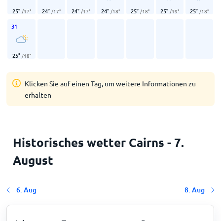
25
°
24
°
24
°
24
°
25
°
25
°
25
°
/
17
°
/
17
°
/
17
°
/
18
°
/
18
°
/
19
°
/
18
°
31
25
°
/
18
°
Klicken Sie auf einen Tag, um weitere Informationen zu
erhalten
Historisches wetter Cairns - 7.
August
6. Aug
8. Aug