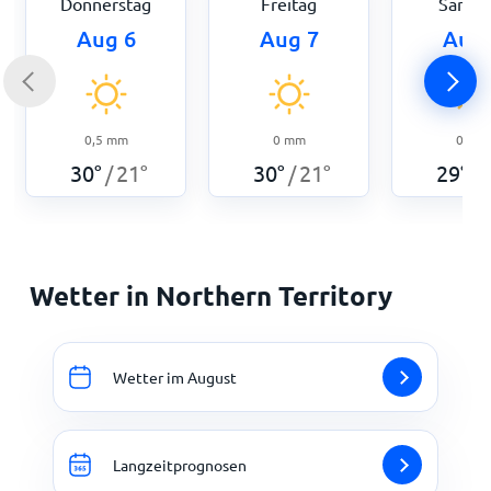
Donnerstag
Freitag
Samst
Aug 6
Aug 7
Aug 
0,5
mm
0
mm
0
mm
30
°
21
°
30
°
21
°
29
°
/
/
/
Wetter in Northern Territory
Wetter im August
Langzeitprognosen