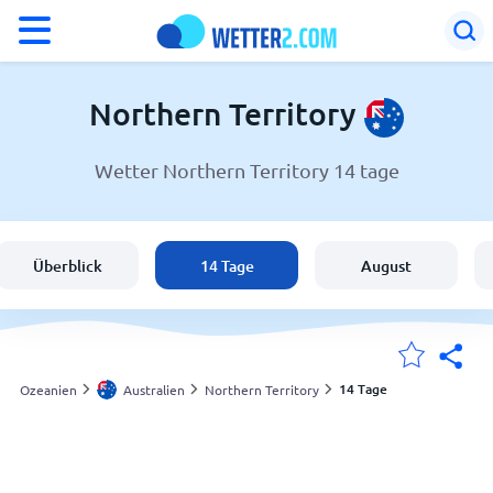
°F
°C
Northern Territory
Wetter Northern Territory 14 tage
Wetter in Northern Territory
Australien
Überblick
14 Tage
August
Schweiz
Deutschland
14 Tage
Ozeanien
Australien
Northern Territory
Meine Standorte