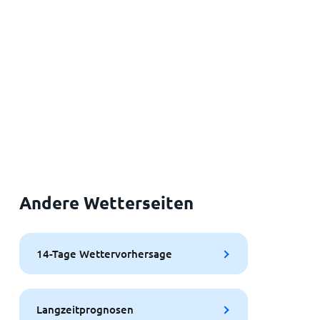
Andere Wetterseiten
14-Tage Wettervorhersage
Langzeitprognosen