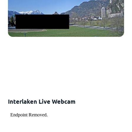
Interlaken Live Webcam