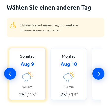
Wählen Sie einen anderen Tag
Klicken Sie auf einen Tag, um weitere
Informationen zu erhalten
Sonntag
Montag
Dien
Aug 9
Aug 10
Aug
0,8
mm
2,3
mm
1,3
25
°
13
°
23
°
13
°
24
°
/
/