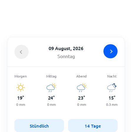
Startseite
09 August, 2026
Sonntag
Morgen
Mittag
Abend
Nacht
19
°
24
°
23
°
15
°
0
mm
0
mm
0
mm
0.3
mm
Stündlich
14 Tage