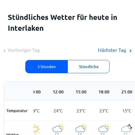
Stündliches Wetter für heute in
Interlaken
Vorheriger Tag
Nächster Tag
3 Stunden
Stündliche
06:00
09:00
12:00
15:00
18:00
21:00
Temperatur
13
°
C
19
°
C
24
°
C
23
°
C
23
°
C
15
°
C
Wetter