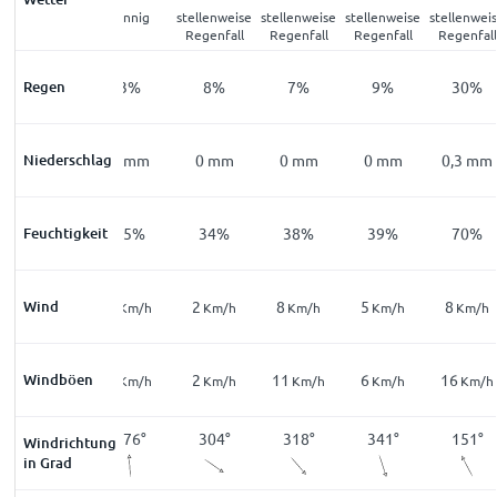
klar
sonnig
stellenweise
stellenweise
stellenweise
stellenwei
Regenfall
Regenfall
Regenfall
Regenfall
Regen
6
%
3
%
8
%
7
%
9
%
30
%
Niederschlag
0
mm
0
mm
0
mm
0
mm
0
mm
0,3
mm
Feuchtigkeit
71
%
55
%
34
%
38
%
39
%
70
%
Wind
9
3
2
8
5
8
Km/h
Km/h
Km/h
Km/h
Km/h
Km/h
18
Windböen
4
2
11
6
16
Km/h
Km/h
Km/h
Km/h
Km/h
Km/h
152
°
176
°
304
°
318
°
341
°
151
°
Windrichtung
in Grad