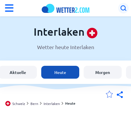
°F
°C
Interlaken
Wetter heute Interlaken
Wetter in Interlaken
Schweiz
Aktuelle
Heute
Morgen
Deutschland
Österreich
Heute
Schweiz
Bern
Interlaken
Meine Standorte