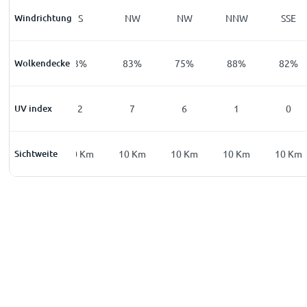
Windrichtung
SSE
S
NW
NW
NNW
SSE
Wolkendecke
5
%
3
%
83
%
75
%
88
%
82
%
UV index
0
2
7
6
1
0
Sichtweite
10
Km
10
Km
10
Km
10
Km
10
Km
10
Km