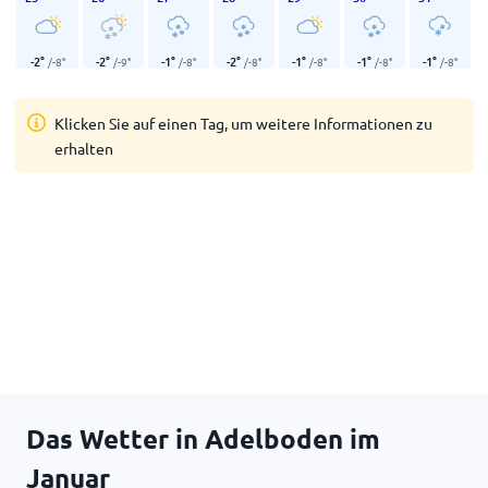
-2
°
-2
°
-1
°
-2
°
-1
°
-1
°
-1
°
/
-8
°
/
-9
°
/
-8
°
/
-8
°
/
-8
°
/
-8
°
/
-8
°
Klicken Sie auf einen Tag, um weitere Informationen zu
erhalten
Das Wetter in Adelboden im
Januar