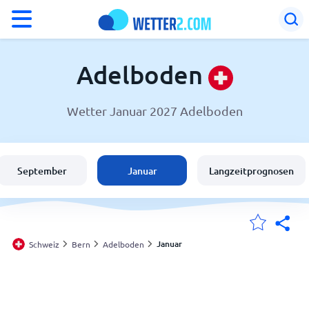
°F
°C
Adelboden
Wetter Januar 2027 Adelboden
Wetter in Adelboden
Schweiz
September
Januar
Langzeitprognosen
Deutschland
Österreich
Januar
Schweiz
Bern
Adelboden
Meine Standorte