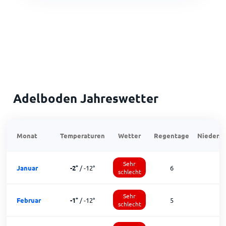
Adelboden Jahreswetter
Monat
Temperaturen
Wetter
Regentage
Niedersc
Sehr
Januar
-2
°
/
-12
°
6
schlecht
Sehr
Februar
-1
°
/
-12
°
5
schlecht