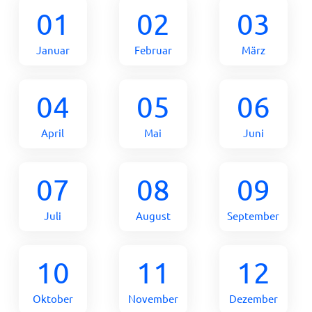
01
02
03
Januar
Februar
März
04
05
06
April
Mai
Juni
07
08
09
Juli
August
September
10
11
12
Oktober
November
Dezember