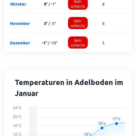
Sehr
Oktober
9
°
/
-1
°
8
1
schlecht
Sehr
November
3
°
/
-5
°
6
schlecht
Sehr
Dezember
-1
°
/
-10
°
5
schlecht
Temperaturen in Adelboden im
Januar