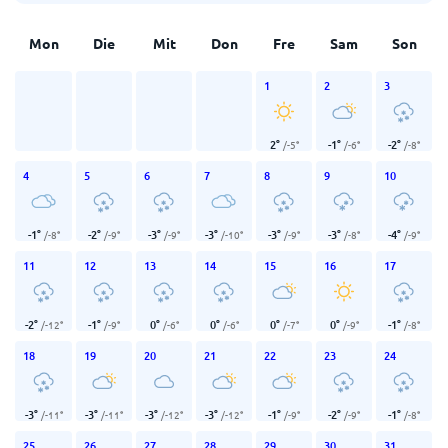
Mon
Die
Mit
Don
Fre
Sam
Son
1
2
3
2
°
-1
°
-2
°
/
-5
°
/
-6
°
/
-8
°
4
5
6
7
8
9
10
-1
°
-2
°
-3
°
-3
°
-3
°
-3
°
-4
°
/
-8
°
/
-9
°
/
-9
°
/
-10
°
/
-9
°
/
-8
°
/
-9
°
11
12
13
14
15
16
17
-2
°
-1
°
0
°
0
°
0
°
0
°
-1
°
/
-12
°
/
-9
°
/
-6
°
/
-6
°
/
-7
°
/
-9
°
/
-8
°
18
19
20
21
22
23
24
-3
°
-3
°
-3
°
-3
°
-1
°
-2
°
-1
°
/
-11
°
/
-11
°
/
-12
°
/
-12
°
/
-9
°
/
-9
°
/
-8
°
25
26
27
28
29
30
31