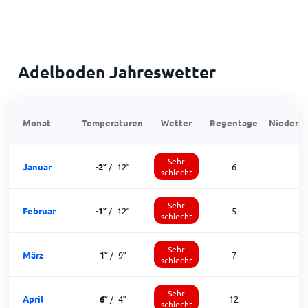
Adelboden Jahreswetter
Monat
Temperaturen
Wetter
Regentage
Niedersc
Sehr
Januar
-2
°
/
-12
°
6
schlecht
Sehr
Februar
-1
°
/
-12
°
5
schlecht
Sehr
März
1
°
/
-9
°
7
schlecht
Sehr
April
6
°
/
-4
°
12
schlecht