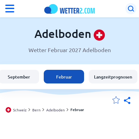
°F
°C
Adelboden
Wetter Februar 2027 Adelboden
Wetter in Adelboden
Schweiz
September
Februar
Langzeitprognosen
Deutschland
Österreich
Februar
Schweiz
Bern
Adelboden
Meine Standorte