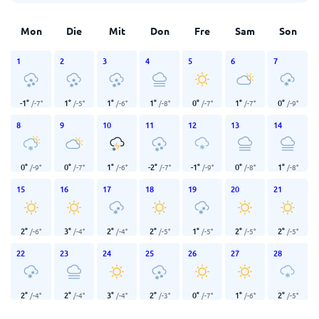
Mon
Die
Mit
Don
Fre
Sam
Son
1
2
3
4
5
6
7
-1
°
1
°
1
°
1
°
0
°
1
°
0
°
/
-7
°
/
-5
°
/
-6
°
/
-8
°
/
-7
°
/
-7
°
/
-9
°
8
9
10
11
12
13
14
0
°
0
°
1
°
-2
°
-1
°
0
°
1
°
/
-9
°
/
-7
°
/
-6
°
/
-7
°
/
-9
°
/
-8
°
/
-8
°
15
16
17
18
19
20
21
2
°
3
°
2
°
2
°
1
°
2
°
2
°
/
-6
°
/
-4
°
/
-4
°
/
-5
°
/
-5
°
/
-5
°
/
-5
°
22
23
24
25
26
27
28
2
°
2
°
3
°
2
°
0
°
1
°
2
°
/
-4
°
/
-4
°
/
-4
°
/
-3
°
/
-7
°
/
-6
°
/
-5
°