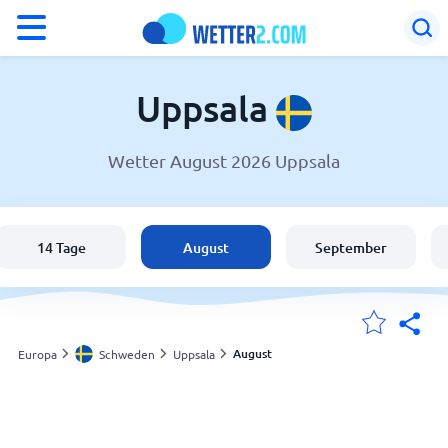
°F
°C
Uppsala
Wetter August 2026 Uppsala
Wetter in Uppsala
Schweden
14 Tage
August
September
Schweiz
Deutschland
August
Europa
Schweden
Uppsala
Meine Standorte