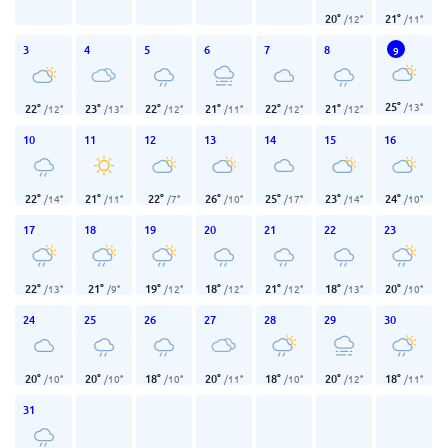
20
°
21
°
/
12
°
/
11
°
3
4
5
6
7
8
9
25
°
/
13
°
22
°
23
°
22
°
21
°
22
°
21
°
/
12
°
/
13
°
/
12
°
/
11
°
/
12
°
/
12
°
10
11
12
13
14
15
16
22
°
21
°
22
°
26
°
25
°
23
°
24
°
/
14
°
/
11
°
/
7
°
/
10
°
/
17
°
/
14
°
/
10
°
17
18
19
20
21
22
23
22
°
21
°
19
°
18
°
21
°
18
°
20
°
/
13
°
/
9
°
/
12
°
/
12
°
/
12
°
/
13
°
/
10
°
24
25
26
27
28
29
30
20
°
20
°
18
°
20
°
18
°
20
°
18
°
/
10
°
/
10
°
/
10
°
/
11
°
/
10
°
/
12
°
/
11
°
31