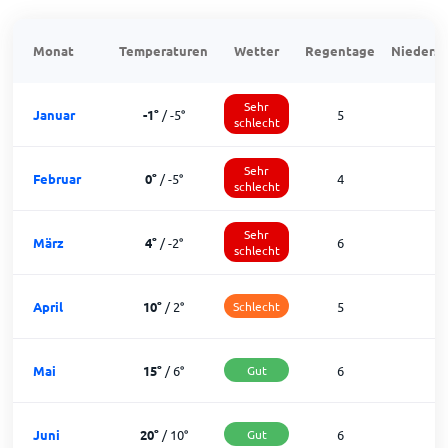
Monat
Temperaturen
Wetter
Regentage
Niedersc
Sehr
Januar
-1
°
/
-5
°
5
schlecht
Sehr
Februar
0
°
/
-5
°
4
schlecht
Sehr
März
4
°
/
-2
°
6
1
schlecht
April
10
°
/
2
°
Schlecht
5
2
Mai
15
°
/
6
°
Gut
6
2
Juni
20
°
/
10
°
Gut
6
2