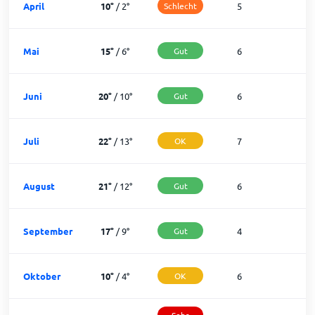
April
10
°
/
2
°
Schlecht
5
2
Mai
15
°
/
6
°
Gut
6
2
Juni
20
°
/
10
°
Gut
6
2
Juli
22
°
/
13
°
OK
7
2
August
21
°
/
12
°
Gut
6
2
September
17
°
/
9
°
Gut
4
2
Oktober
10
°
/
4
°
OK
6
2
Sehr