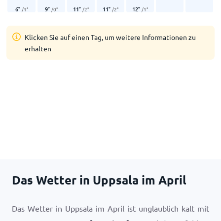
6
°
9
°
11
°
11
°
12
°
/
1
°
/
0
°
/
2
°
/
2
°
/
1
°
Klicken Sie auf einen Tag, um weitere Informationen zu
erhalten
Das Wetter in Uppsala im April
Das Wetter in Uppsala im April ist unglaublich kalt mit