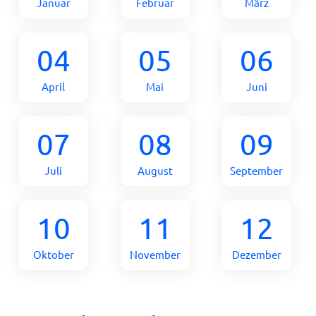
Januar
Februar
März
04
05
06
April
Mai
Juni
07
08
09
Juli
August
September
10
11
12
Oktober
November
Dezember