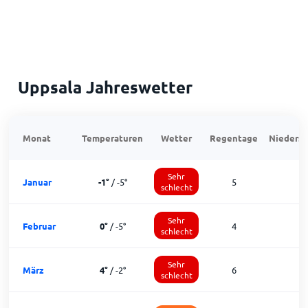
Uppsala Jahreswetter
Monat
Temperaturen
Wetter
Regentage
Niedersc
Sehr
Januar
-1
°
/
-5
°
5
schlecht
Sehr
Februar
0
°
/
-5
°
4
schlecht
Sehr
März
4
°
/
-2
°
6
1
schlecht