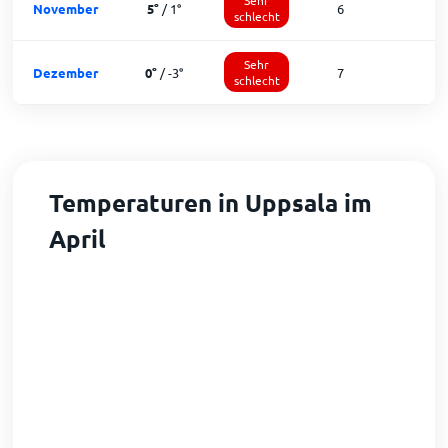
November
5
°
/
1
°
6
1
schlecht
Sehr
Dezember
0
°
/
-3
°
7
1
schlecht
Temperaturen in Uppsala im
April