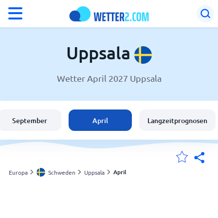
°F
°C
Uppsala
Wetter April 2027 Uppsala
Wetter in Uppsala
Schweden
September
April
Langzeitprognosen
Schweiz
Deutschland
April
Europa
Schweden
Uppsala
Meine Standorte