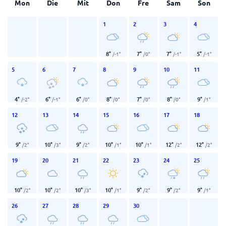
Mon
Die
Mit
Don
Fre
Sam
Son
1
2
3
4
8
°
7
°
7
°
5
°
/
-1
°
/
0
°
/
-1
°
/
-1
°
5
6
7
8
9
10
11
4
°
6
°
6
°
8
°
7
°
8
°
9
°
/
-2
°
/
-1
°
/
0
°
/
0
°
/
0
°
/
0
°
/
1
°
12
13
14
15
16
17
18
9
°
10
°
9
°
10
°
10
°
12
°
12
°
/
2
°
/
3
°
/
2
°
/
1
°
/
1
°
/
2
°
/
2
°
19
20
21
22
23
24
25
10
°
10
°
10
°
10
°
9
°
9
°
9
°
/
2
°
/
2
°
/
3
°
/
1
°
/
2
°
/
2
°
/
1
°
26
27
28
29
30