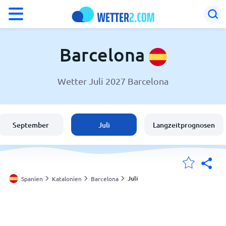
°F
°C
Barcelona
Wetter Juli 2027 Barcelona
Wetter in Barcelona
Spanien
September
Juli
Langzeitprognosen
Schweiz
Deutschland
Juli
Spanien
Katalonien
Barcelona
Meine Standorte