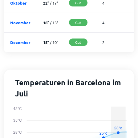
Oktober
22
°
/
17
°
Gut
4
2
November
18
°
/
13
°
Gut
4
2
Dezember
15
°
/
10
°
Gut
2
2
Temperaturen in Barcelona im
Juli