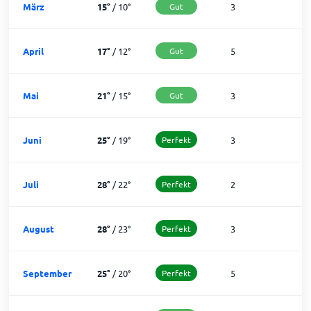
März
15
°
/
10
°
Gut
3
2
April
17
°
/
12
°
Gut
5
2
Mai
21
°
/
15
°
Gut
3
2
Juni
25
°
/
19
°
Perfekt
3
2
Juli
28
°
/
22
°
Perfekt
2
2
August
28
°
/
23
°
Perfekt
3
2
September
25
°
/
20
°
Perfekt
5
2