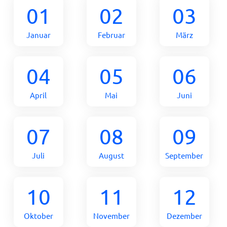
01
02
03
Januar
Februar
März
04
05
06
April
Mai
Juni
07
08
09
Juli
August
September
10
11
12
Oktober
November
Dezember