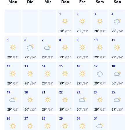
Mon
Die
Mit
Don
Fre
Sam
Son
1
2
3
4
28
°
28
°
28
°
29
°
/
23
°
/
23
°
/
24
°
/
24
°
5
6
7
8
9
10
11
29
°
29
°
28
°
29
°
29
°
29
°
29
°
/
23
°
/
24
°
/
22
°
/
23
°
/
23
°
/
24
°
/
24
°
12
13
14
15
16
17
18
29
°
28
°
28
°
29
°
29
°
29
°
30
°
/
24
°
/
24
°
/
24
°
/
24
°
/
24
°
/
24
°
/
24
°
19
20
21
22
23
24
25
29
°
30
°
29
°
29
°
30
°
29
°
29
°
/
25
°
/
25
°
/
24
°
/
24
°
/
25
°
/
25
°
/
25
°
26
27
28
29
30
31