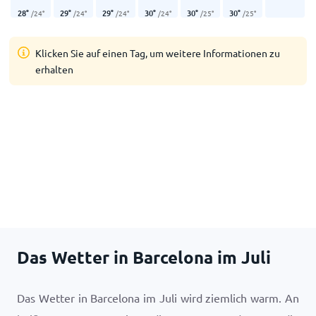
28
°
29
°
29
°
30
°
30
°
30
°
/
24
°
/
24
°
/
24
°
/
24
°
/
25
°
/
25
°
Klicken Sie auf einen Tag, um weitere Informationen zu
erhalten
Das Wetter in Barcelona im Juli
Das Wetter in Barcelona im Juli wird ziemlich warm. An