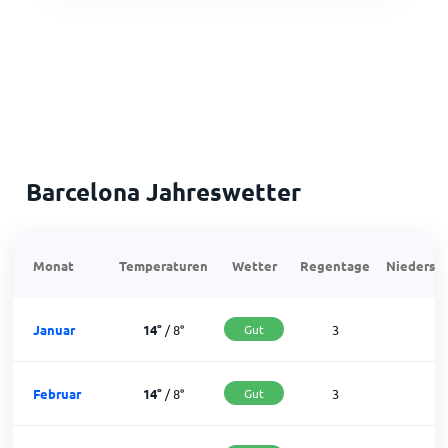
Barcelona Jahreswetter
Monat
Temperaturen
Wetter
Regentage
Niedersch
Januar
14
°
/
8
°
Gut
3
2
Februar
14
°
/
8
°
Gut
3
2