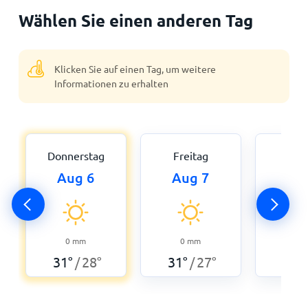
Wählen Sie einen anderen Tag
Klicken Sie auf einen Tag, um weitere
Informationen zu erhalten
Donnerstag
Freitag
Sam
Aug 6
Aug 7
Au
0
31
°
0
mm
0
mm
31
°
28
°
31
°
27
°
/
/