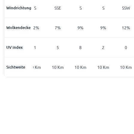
Windrichtung
SSE
S
SSE
S
S
SSW
Wolkendecke
85
%
12
%
7
%
9
%
9
%
12
%
UV index
0
1
5
8
2
0
Sichtweite
10
Km
10
Km
10
Km
10
Km
10
Km
10
Km