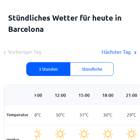
Stündliches Wetter für heute in
Barcelona
Vorheriger Tag
Nächster Tag
3 Stunden
Stündliche
06:00
09:00
12:00
15:00
18:00
21:00
Temperatur
28
°
C
28
°
C
30
°
C
31
°
C
30
°
C
29
°
C
Wetter