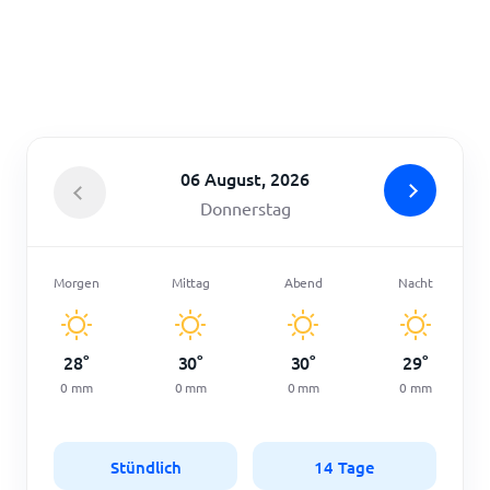
Startseite
06 August, 2026
Donnerstag
Morgen
Mittag
Abend
Nacht
28
°
30
°
30
°
29
°
0
mm
0
mm
0
mm
0
mm
Stündlich
14 Tage