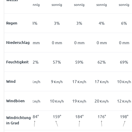
stellenweise
sonnig
sonnig
sonnig
sonnig
sonnig
Regenfall
Regen
14
%
4
%
3
%
3
%
4
%
6
%
Niederschlag
0
mm
0
mm
0
mm
0
mm
0
mm
0
mm
Feuchtigkeit
66
%
62
%
57
%
59
%
62
%
69
%
Wind
0
2
9
17
17
10
Km/h
Km/h
Km/h
Km/h
Km/h
Km/h
Windböen
1
3
10
19
20
12
Km/h
Km/h
Km/h
Km/h
Km/h
Km/h
162
°
184
°
159
°
184
°
176
°
198
°
Windrichtung
in Grad