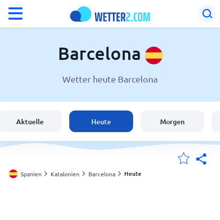
°F
°C
Barcelona
Wetter heute Barcelona
Wetter in Barcelona
Spanien
Aktuelle
Heute
Morgen
Schweiz
Deutschland
Heute
Spanien
Katalonien
Barcelona
Meine Standorte