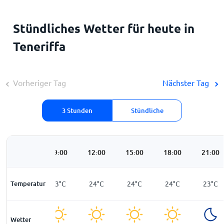
Stündliches Wetter für heute in
Teneriffa
Vorheriger Tag
Nächster Tag
3 Stunden
Stündliche
06:00
09:00
12:00
15:00
18:00
21:00
Temperatur
23
°
C
23
°
C
24
°
C
24
°
C
24
°
C
23
°
C
Wetter