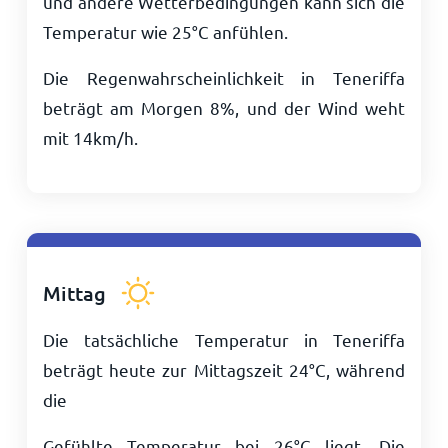
und andere Wetterbedingungen kann sich die
Temperatur wie
25
°
C
anfühlen.
Die Regenwahrscheinlichkeit in Teneriffa
beträgt am Morgen 8%, und der Wind weht
mit
14
km/h
.
Mittag
Die tatsächliche Temperatur in Teneriffa
beträgt heute zur Mittagszeit
24
°
C
, während
die
Gefühlte Temperatur bei
26
°
C
liegt. Die