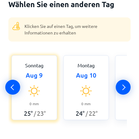
Wählen Sie einen anderen Tag
Klicken Sie auf einen Tag, um weitere
Informationen zu erhalten
Sonntag
Montag
Dien
Aug 9
Aug 10
Aug
0
24
°
0
mm
0
mm
25
°
23
°
24
°
22
°
/
/