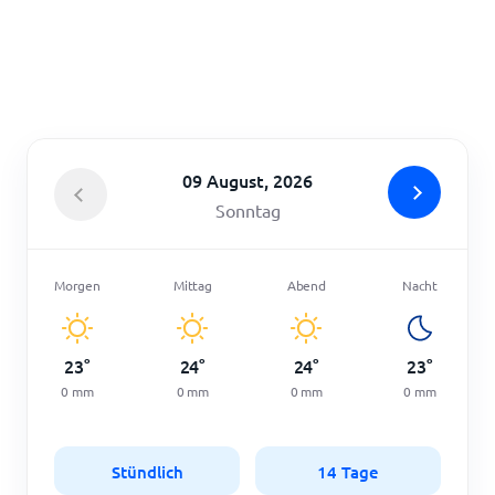
Startseite
09 August, 2026
Sonntag
Morgen
Mittag
Abend
Nacht
23
°
24
°
24
°
23
°
0
mm
0
mm
0
mm
0
mm
Stündlich
14 Tage