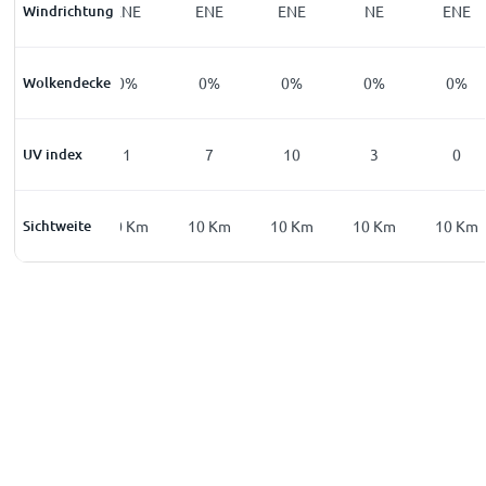
Windrichtung
NE
ENE
ENE
ENE
NE
ENE
Wolkendecke
0
%
0
%
0
%
0
%
0
%
0
%
UV index
0
1
7
10
3
0
Sichtweite
10
Km
10
Km
10
Km
10
Km
10
Km
10
Km