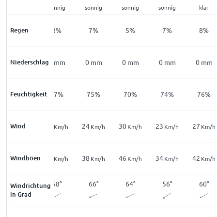
klar
sonnig
sonnig
sonnig
sonnig
klar
Regen
8
%
8
%
7
%
5
%
7
%
8
%
Niederschlag
0
mm
0
mm
0
mm
0
mm
0
mm
0
mm
Feuchtigkeit
76
%
77
%
75
%
70
%
74
%
76
%
14
Wind
12
24
30
23
27
Km/h
Km/h
Km/h
Km/h
Km/h
Km/h
26
Windböen
18
38
46
34
42
Km/h
Km/h
Km/h
Km/h
Km/h
Km/h
49
°
58
°
66
°
64
°
56
°
60
°
Windrichtung
in Grad