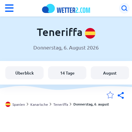
°F
°C
Teneriffa
Donnerstag, 6. August 2026
Wetter in Teneriffa
Spanien
Überblick
14 Tage
August
Schweiz
Deutschland
Donnerstag, 6. august
Spanien
Kanarische
Teneriffa
Meine Standorte