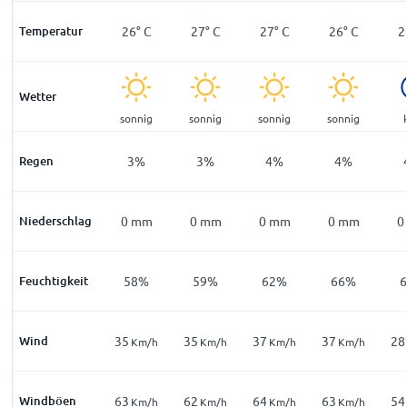
°
C
Temperatur
26
°
C
26
°
C
27
°
C
27
°
C
26
°
C
2
Wetter
ar
klar
sonnig
sonnig
sonnig
sonnig
%
Regen
3
%
3
%
3
%
4
%
4
%
mm
Niederschlag
0
mm
0
mm
0
mm
0
mm
0
mm
0
6
%
Feuchtigkeit
57
%
58
%
59
%
62
%
66
%
Wind
37
35
35
37
37
28
m/h
Km/h
Km/h
Km/h
Km/h
Km/h
Windböen
72
63
62
64
63
54
m/h
Km/h
Km/h
Km/h
Km/h
Km/h