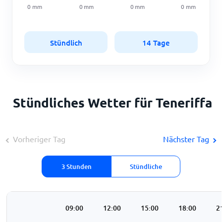
0
mm
0
mm
0
mm
0
mm
Stündlich
14 Tage
Stündliches Wetter für Teneriffa
Vorheriger Tag
Nächster Tag
3 Stunden
Stündliche
:00
06:00
09:00
12:00
15:00
18:00
2