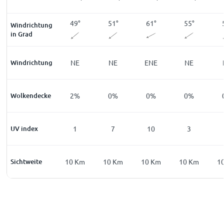
6
°
42
°
49
°
51
°
61
°
55
°
Windrichtung
in Grad
E
Windrichtung
NE
NE
NE
ENE
NE
%
Wolkendecke
4
%
2
%
0
%
0
%
0
%
0
UV index
0
1
7
10
3
Km
Sichtweite
10
Km
10
Km
10
Km
10
Km
10
Km
1