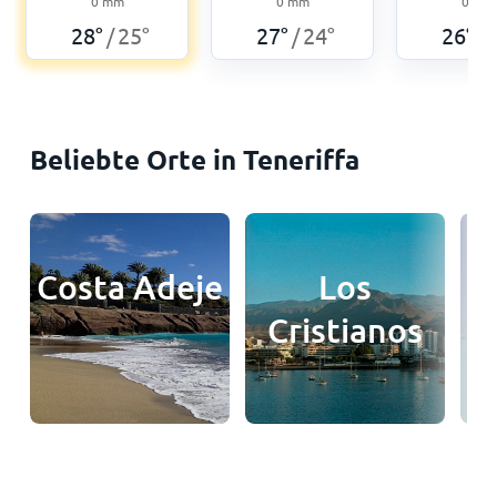
0
mm
0
mm
0
mm
28
°
25
°
27
°
24
°
26
°
/
/
/
Beliebte Orte in Teneriffa
Costa Adeje
Los
Cristianos